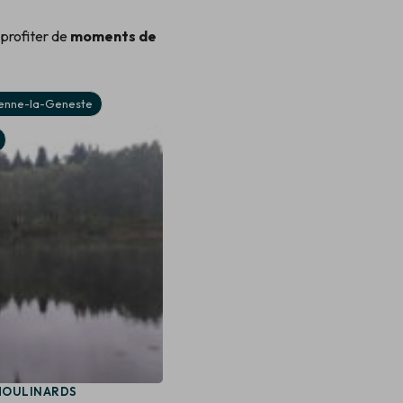
 profiter de
moments de
ienne-la-Geneste
Aubazine
Corrèze
MOULINARDS
PLAN D'EAU DU COIROUX