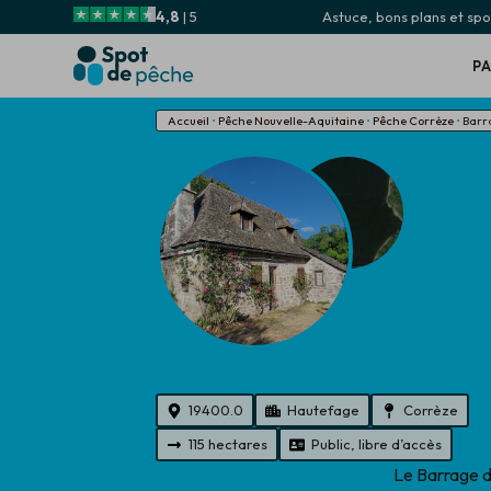
4,8
| 5
Astuce, bons plans et spot
P
Accueil
•
Pêche Nouvelle-Aquitaine
•
Pêche Corrèze
•
Barr
19400.0
Hautefage
Corrèze
115 hectares
Public, libre d’accès
Le Barrage d