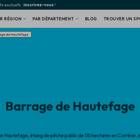
s exclusifs :
inscrivez-vous
!
AR RÉGION
PAR DÉPARTEMENT
BLOG
TROUVER UN SP
age de Hautefage
Barrage de Hautefage
e Hautefage, étang de pêche public de 115 hectares en Corrèze, o