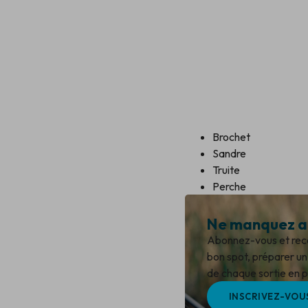
Brochet
Sandre
Truite
Perche
Ne manquez au
Abonnez-vous et recev
bon spot, préparer un 
de chaque sortie en pl
INSCRIVEZ-VOU