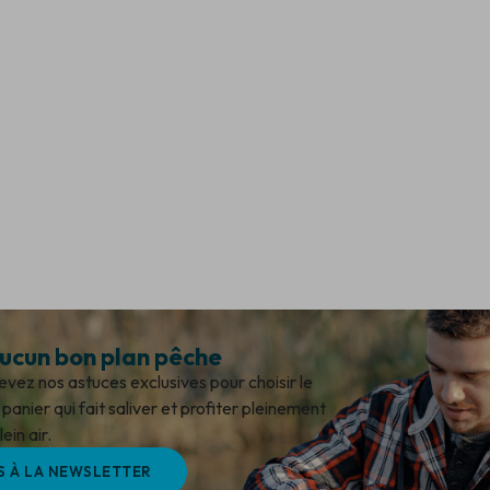
cun bon plan pêche
ez nos astuces exclusives pour choisir le
panier qui fait saliver et profiter pleinement
ein air.
S À LA NEWSLETTER