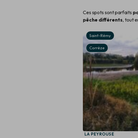
Ces spots sont parfaits
po
pêche différents
, tout 
Aubazine
Saint-Rémy
Corrèze
Corrèze
PLAN D'EAU DU COIROUX
LA PEYROUSE