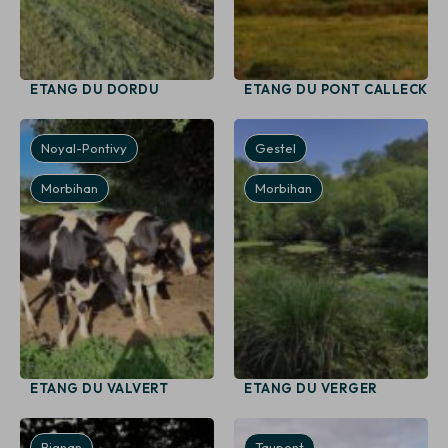
ETANG DU DORDU
ETANG DU PONT CALLECK
Noyal-Pontivy
Gestel
Morbihan
Morbihan
ETANG DU VALVERT
ETANG DU VERGER
Bignan
Taupont