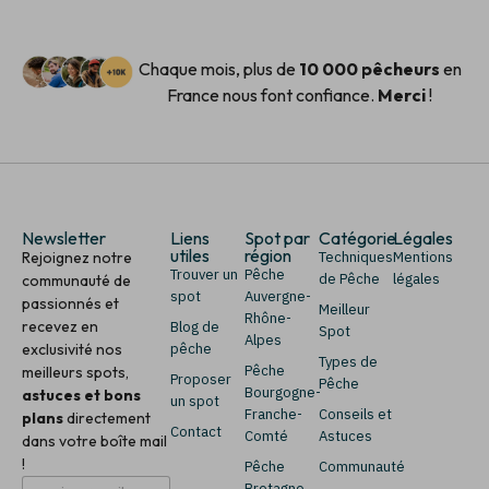
Chaque mois, plus de
10 000 pêcheurs
en
France nous font confiance.
Merci
!
Newsletter
Liens
Spot par
Catégorie
Légales
utiles
région
Rejoignez notre
Techniques
Mentions
Trouver un
Pêche
de Pêche
légales
communauté de
spot
Auvergne-
passionnés et
Meilleur
Rhône-
recevez en
Blog de
Spot
Alpes
exclusivité nos
pêche
Types de
Pêche
meilleurs spots,
Proposer
Pêche
Bourgogne-
astuces et bons
un spot
Franche-
Conseils et
plans
directement
Contact
Comté
Astuces
dans votre boîte mail
!
Pêche
Communauté
E
*
Bretagne