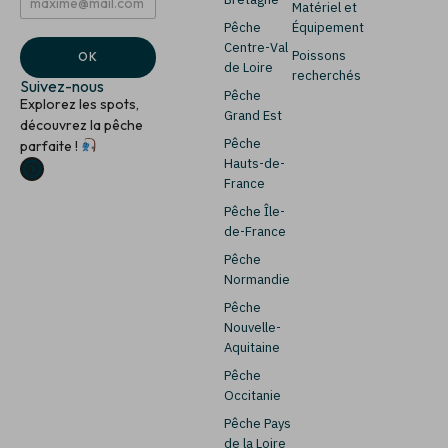
Matériel et
m
*
Pêche
Équipement
a
E
i
m
Centre-Val
Poissons
OK
l
a
de Loire
recherchés
*
i
Suivez-nous
Pêche
l
Explorez les spots,
Grand Est
découvrez la pêche
Pêche
parfaite !
Hauts-de-
France
Pêche Île-
de-France
Pêche
Normandie
Pêche
Nouvelle-
Aquitaine
Pêche
Occitanie
Pêche Pays
de la Loire