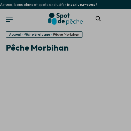
Astuce, bons plans et spots exclusifs :
inscrivez-vous
!
Accueil
•
Pêche Bretagne
•
Pêche Morbihan
Pêche Morbihan