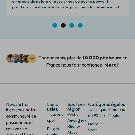
amateurs de nature et passionnés de pêche peuvent
profiter d'une diversité de lieux propices à la détente et à la
pêche.
1
2
3
4
Chaque mois, plus de
10 000 pêcheurs
en
France nous font confiance.
Merci
!
Newsletter
Liens
Spot par
Catégorie
Légales
utiles
région
Rejoignez notre
Techniques
Mentions
Trouver un
Pêche
de Pêche
légales
communauté de
spot
Auvergne-
passionnés et
Meilleur
Rhône-
recevez en
Blog de
Spot
Alpes
exclusivité nos
pêche