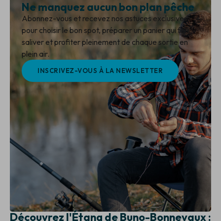
Ne manquez aucun bon plan pêche
Abonnez-vous et recevez nos astuces exclusives
pour choisir le bon spot, préparer un panier qui fait
saliver et profiter pleinement de chaque sortie en
plein air.
INSCRIVEZ-VOUS À LA NEWSLETTER
Découvrez l'Étang de Buno-Bonnevaux :