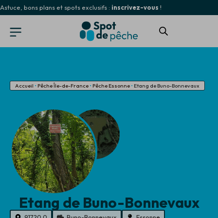
Astuce, bons plans et spots exclusifs :
inscrivez-vous
!
Accueil
•
Pêche Île-de-France
•
Pêche Essonne
•
Etang de Buno-Bonnevaux
Etang de Buno-Bonnevaux
91720.0
Buno-Bonnevaux
Essonne