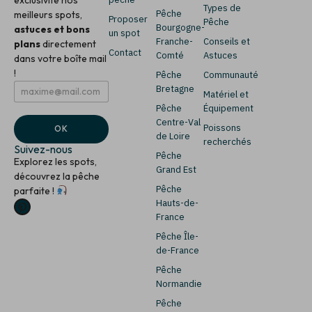
Types de
Pêche
meilleurs spots,
Proposer
Pêche
Bourgogne-
astuces et bons
un spot
Franche-
Conseils et
plans
directement
Contact
Comté
Astuces
dans votre boîte mail
!
Pêche
Communauté
E
E
Bretagne
Matériel et
m
m
Pêche
Équipement
a
a
i
i
Centre-Val
Poissons
OK
l
l
de Loire
recherchés
*
*
Suivez-nous
Pêche
E
Explorez les spots,
m
Grand Est
découvrez la pêche
a
Pêche
parfaite !
i
Hauts-de-
l
France
Pêche Île-
de-France
Pêche
Normandie
Pêche