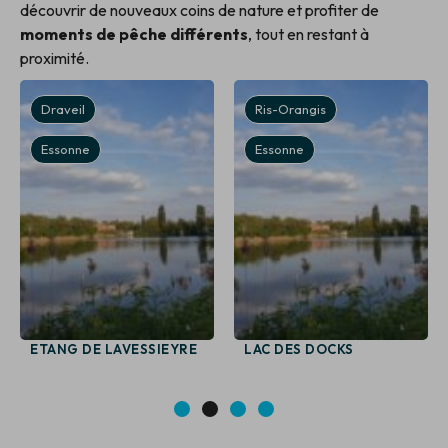
découvrir de nouveaux coins de nature et profiter de
moments de pêche différents
, tout en restant à
proximité.
Draveil
Ris-Orangis
Essonne
Essonne
ETANG DE LAVESSIEYRE
LAC DES DOCKS
1
2
3
4