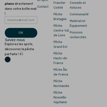
Franche-
Conseils et
plans
directement
Contact
Comté
Astuces
dans votre boîte mail
!
Pêche
Communauté
E
*
Bretagne
Matériel et
m
E
Pêche
Équipement
a
m
i
a
Centre-Val
Poissons
OK
l
i
de Loire
recherchés
*
l
Suivez-nous
Pêche
E
Explorez les spots,
m
Grand Est
découvrez la pêche
a
Pêche
parfaite !
i
Hauts-de-
l
France
Pêche Île-
de-France
Pêche
Normandie
Pêche
Nouvelle-
Aquitaine