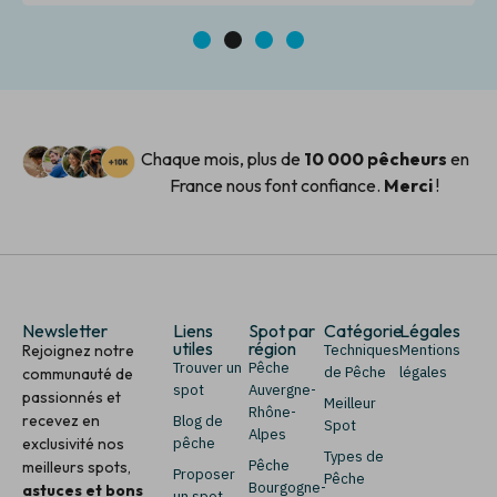
1
2
3
4
Chaque mois, plus de
10 000 pêcheurs
en
France nous font confiance.
Merci
!
Newsletter
Liens
Spot par
Catégorie
Légales
utiles
région
Rejoignez notre
Techniques
Mentions
Trouver un
Pêche
de Pêche
légales
communauté de
spot
Auvergne-
passionnés et
Meilleur
Rhône-
recevez en
Blog de
Spot
Alpes
exclusivité nos
pêche
Types de
Pêche
meilleurs spots,
Proposer
Pêche
Bourgogne-
astuces et bons
un spot