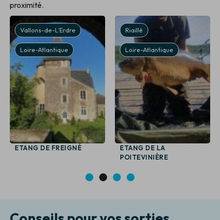
proximité.
Vallons-de-L’Erdre
Riaillé
Loire-Atlantique
Loire-Atlantique
ETANG DE FREIGNÉ
ETANG DE LA
POITEVINIÈRE
1
2
3
4
Conseils pour vos sorties