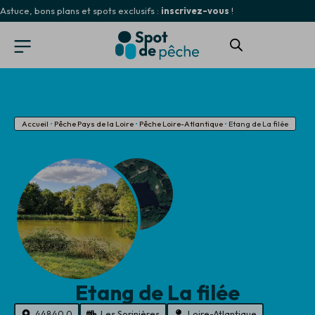
Astuce, bons plans et spots exclusifs :
inscrivez-vous
!
Accueil
•
Pêche Pays de la Loire
•
Pêche Loire-Atlantique
•
Etang de La filée
Etang de La filée
44840.0
Les Sorinières
Loire-Atlantique