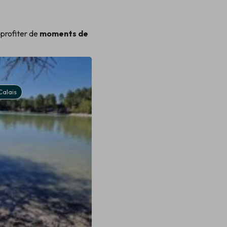
 profiter de
moments de
Avion
alais
Pas-de-Calais