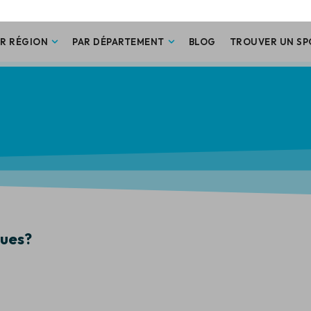
é de verdure, il offre un cadre relaxant et convivial, idéal pour les f
amateurs de nature souhaitant profiter d’une journée tranquille.
SE RENDRE À CE SPOT
ques?