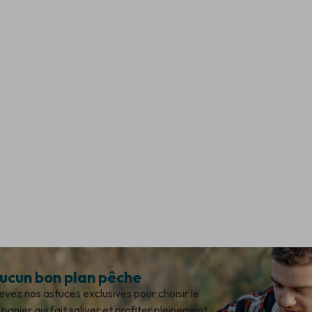
cun bon plan pêche
ez nos astuces exclusives pour choisir le
panier qui fait saliver et profiter pleinement