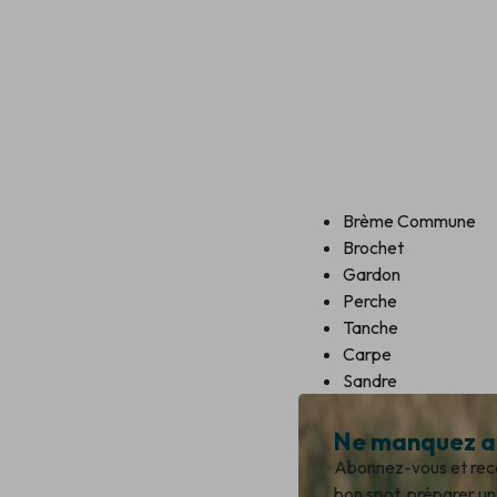
Brème Commune
Brochet
Gardon
Perche
Tanche
Carpe
Sandre
Ne manquez au
Abonnez-vous et recev
bon spot, préparer un 