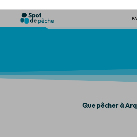
pêche. Entour
Que pêcher à Ar