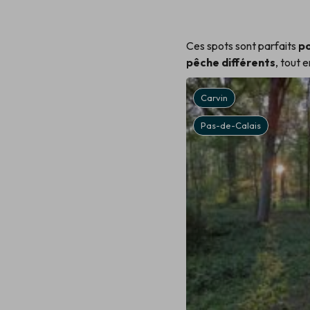
Ces spots sont parfaits
po
pêche différents
, tout 
Avion
Carvin
Pas-de-Calais
Pas-de-Calais