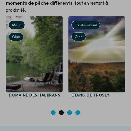
moments de pêche différents
, tout en restant à
proximité.
Mello
Trosly-Breuil
Oise
Oise
DOMAINE DES HALBRANS
ETANG DE TROSLY
1
2
3
4