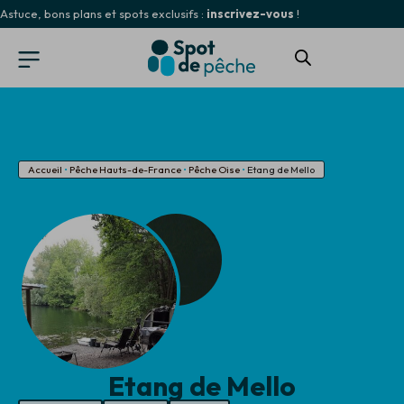
Astuce, bons plans et spots exclusifs :
inscrivez-vous
!
Accueil
•
Pêche Hauts-de-France
•
Pêche Oise
•
Etang de Mello
Etang de Mello