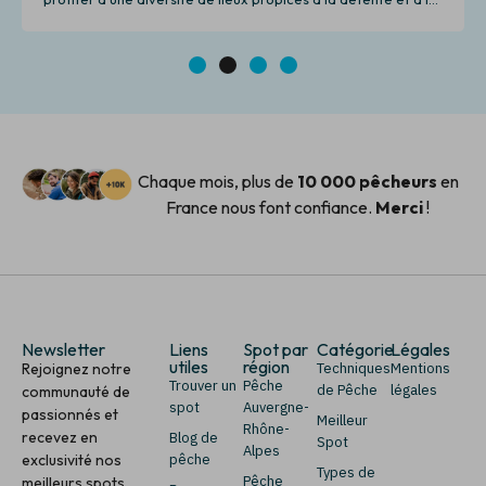
pêche.
1
2
3
4
Chaque mois, plus de
10 000 pêcheurs
en
France nous font confiance.
Merci
!
Newsletter
Liens
Spot par
Catégorie
Légales
utiles
région
Rejoignez notre
Techniques
Mentions
Trouver un
Pêche
de Pêche
légales
communauté de
spot
Auvergne-
passionnés et
Meilleur
Rhône-
recevez en
Blog de
Spot
Alpes
exclusivité nos
pêche
Types de
Pêche
meilleurs spots,