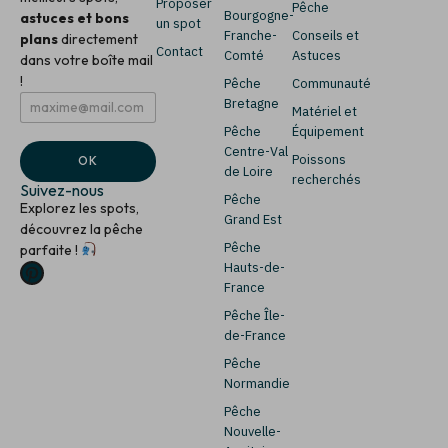
Proposer
Pêche
Bourgogne-
astuces et bons
un spot
Franche-
Conseils et
plans
directement
Contact
Comté
Astuces
dans votre boîte mail
!
Pêche
Communauté
E
E
Bretagne
Matériel et
m
m
Pêche
Équipement
a
a
i
i
Centre-Val
Poissons
OK
l
l
de Loire
recherchés
*
*
Suivez-nous
Pêche
Explorez les spots,
Grand Est
découvrez la pêche
Pêche
parfaite !
Hauts-de-
France
Pêche Île-
de-France
Pêche
Normandie
Pêche
Nouvelle-