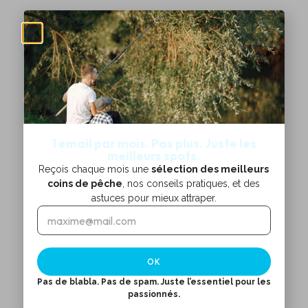
1 email par mois. Pas plus. Juste les
meilleurs spots.
Reçois chaque mois une
sélection des meilleurs
coins de pêche
, nos conseils pratiques, et des
astuces pour mieux attraper.
E
*
m
*
a
i
OK
l
*
Pas de blabla. Pas de spam. Juste l’essentiel pour les
passionnés.