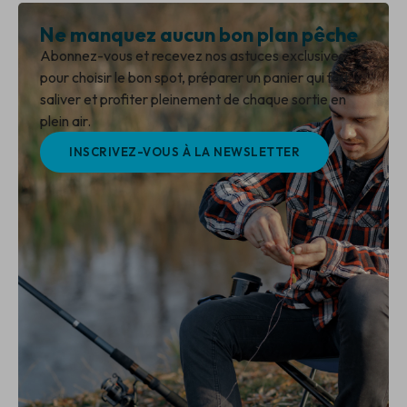
Ne manquez aucun bon plan pêche
Abonnez-vous et recevez nos astuces exclusives
pour choisir le bon spot, préparer un panier qui fait
saliver et profiter pleinement de chaque sortie en
plein air.
INSCRIVEZ-VOUS À LA NEWSLETTER