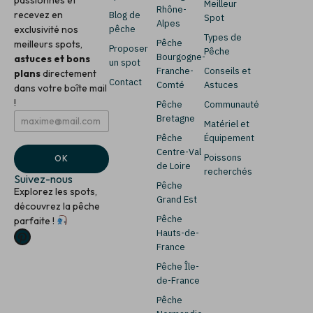
Meilleur
Rhône-
recevez en
Blog de
Spot
Alpes
exclusivité nos
pêche
Types de
Pêche
meilleurs spots,
Proposer
Pêche
Bourgogne-
astuces et bons
un spot
Franche-
Conseils et
plans
directement
Contact
Comté
Astuces
dans votre boîte mail
!
Pêche
Communauté
E
E
Bretagne
Matériel et
m
m
Pêche
Équipement
a
a
i
i
Centre-Val
Poissons
OK
l
l
de Loire
recherchés
*
E
Suivez-nous
Pêche
m
Explorez les spots,
a
Grand Est
découvrez la pêche
i
Pêche
parfaite !
l
Hauts-de-
E
m
France
a
Pêche Île-
i
de-France
l
Pêche