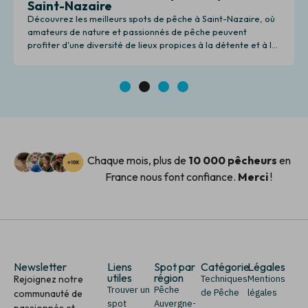
Saint-Nazaire
Découvrez les meilleurs spots de pêche à Saint-Nazaire, où
amateurs de nature et passionnés de pêche peuvent
profiter d'une diversité de lieux propices à la détente et à la
pêche.
1
2
3
4
Chaque mois, plus de
10 000 pêcheurs
en
France nous font confiance.
Merci
!
Newsletter
Liens
Spot par
Catégorie
Légales
utiles
région
Rejoignez notre
Techniques
Mentions
Trouver un
Pêche
de Pêche
légales
communauté de
spot
Auvergne-
passionnés et