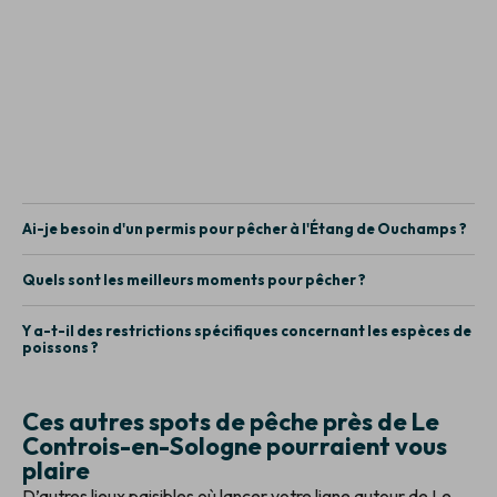
Ai-je besoin d'un permis pour pêcher à l'Étang de Ouchamps ?
Quels sont les meilleurs moments pour pêcher ?
Y a-t-il des restrictions spécifiques concernant les espèces de
poissons ?
Ces autres spots de pêche près de Le
Controis-en-Sologne pourraient vous
plaire
D’autres lieux paisibles où lancer votre ligne autour de Le