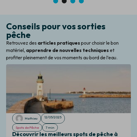
1
2
3
4
Conseils pour vos sorties
pêche
Retrouvez des
articles pratiques
pour choisir le bon
matériel,
apprendre de nouvelles techniques
et
profiter pleinement de vos moments au bord de l’eau.
12/05/2025
Mathieu
Spots de Pêche
7 min
Découvrir les meilleurs spots de pêche à