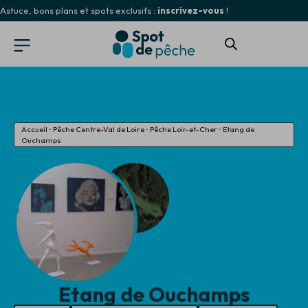
Astuce, bons plans et spots exclusifs :
inscrivez-vous
!
Accueil
•
Pêche Centre-Val de Loire
•
Pêche Loir-et-Cher
•
Etang de
Ouchamps
Etang de Ouchamps