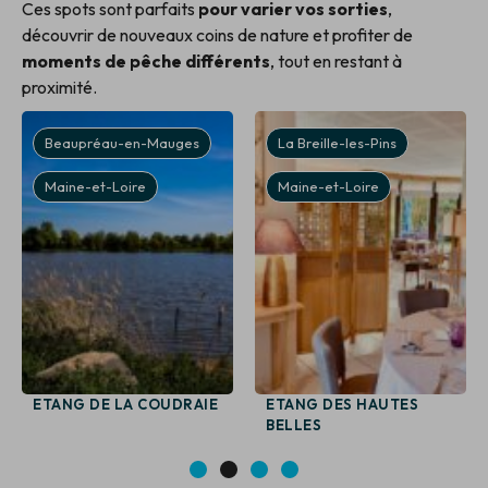
Ces spots sont parfaits
pour varier vos sorties
,
découvrir de nouveaux coins de nature et profiter de
moments de pêche différents
, tout en restant à
proximité.
Beaupréau-en-Mauges
La Breille-les-Pins
Maine-et-Loire
Maine-et-Loire
ETANG DE LA COUDRAIE
ETANG DES HAUTES
BELLES
1
2
3
4