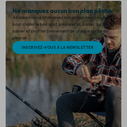
Ne manquez aucun bon plan pêche
Abonnez-vous et recevez nos astuces exclusives
pour choisir le bon spot, préparer un panier qui fait
saliver et profiter pleinement de chaque sortie en
plein air.
INSCRIVEZ-VOUS À LA NEWSLETTER