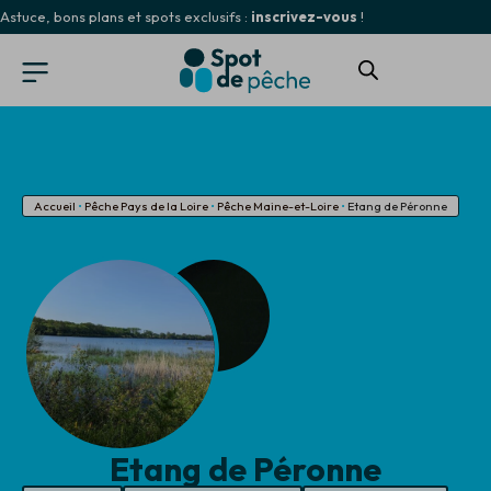
Astuce, bons plans et spots exclusifs :
inscrivez-vous
!
Accueil
•
Pêche Pays de la Loire
•
Pêche Maine-et-Loire
•
Etang de Péronne
Etang de Péronne