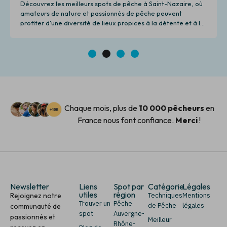
Découvrez les meilleurs spots de pêche à Saint-Nazaire, où
amateurs de nature et passionnés de pêche peuvent
profiter d'une diversité de lieux propices à la détente et à la
pêche.
1
2
3
4
Chaque mois, plus de
10 000 pêcheurs
en
France nous font confiance.
Merci
!
Newsletter
Liens
Spot par
Catégorie
Légales
utiles
région
Rejoignez notre
Techniques
Mentions
Trouver un
Pêche
de Pêche
légales
communauté de
spot
Auvergne-
passionnés et
Meilleur
Rhône-