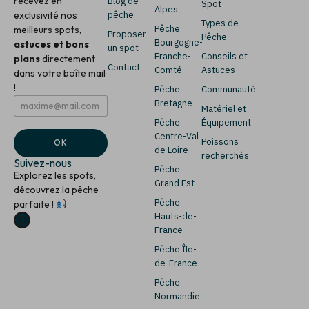
recevez en
Blog de
Spot
Alpes
exclusivité nos
pêche
Types de
Pêche
meilleurs spots,
Proposer
Pêche
Bourgogne-
astuces et bons
un spot
Franche-
Conseils et
plans
directement
Contact
Comté
Astuces
dans votre boîte mail
!
Pêche
Communauté
E
*
Bretagne
Matériel et
m
E
Pêche
Équipement
a
m
i
a
Centre-Val
Poissons
OK
l
i
de Loire
recherchés
*
l
Suivez-nous
Pêche
*
Explorez les spots,
Grand Est
découvrez la pêche
Pêche
parfaite !
Hauts-de-
France
Pêche Île-
de-France
Pêche
Normandie