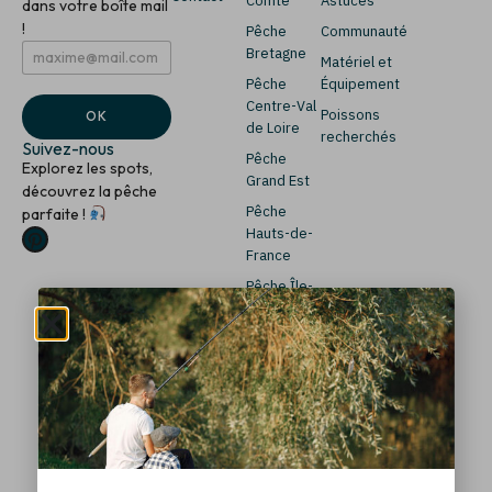
Comté
Astuces
dans votre boîte mail
!
Pêche
Communauté
E
E
Bretagne
Matériel et
m
m
Pêche
Équipement
a
a
i
i
Centre-Val
Poissons
OK
l
l
de Loire
recherchés
*
E
Suivez-nous
Pêche
m
Explorez les spots,
a
Grand Est
découvrez la pêche
i
Pêche
parfaite !
l
Hauts-de-
*
France
Pêche Île-
de-France
Pêche
Normandie
Pêche
Nouvelle-
Aquitaine
Pêche
Occitanie