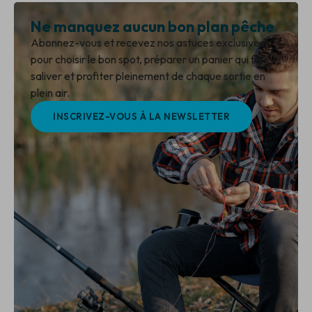
Ne manquez aucun bon plan pêche
Abonnez-vous et recevez nos astuces exclusives
pour choisir le bon spot, préparer un panier qui fait
saliver et profiter pleinement de chaque sortie en
plein air.
INSCRIVEZ-VOUS À LA NEWSLETTER