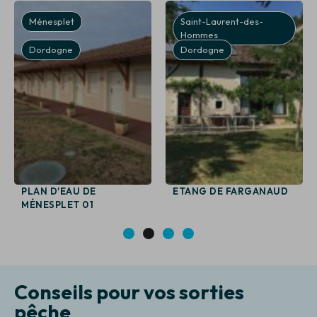
Ménesplet
Saint-Laurent-des-
Hommes
Dordogne
Dordogne
PLAN D'EAU DE
ETANG DE FARGANAUD
MÉNESPLET 01
1
2
3
4
Conseils pour vos sorties
pêche