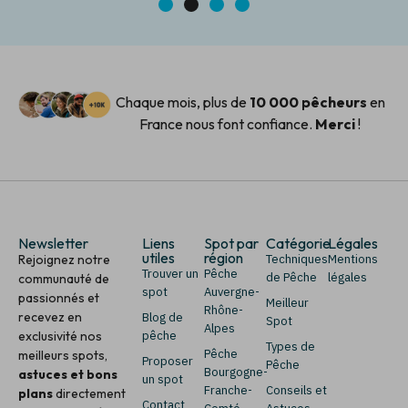
1
2
3
4
Chaque mois, plus de
10 000 pêcheurs
en
France nous font confiance.
Merci
!
Newsletter
Liens
Spot par
Catégorie
Légales
utiles
région
Rejoignez notre
Techniques
Mentions
Trouver un
Pêche
de Pêche
légales
communauté de
spot
Auvergne-
passionnés et
Meilleur
Rhône-
recevez en
Blog de
Spot
Alpes
exclusivité nos
pêche
Types de
Pêche
meilleurs spots,
Proposer
Pêche
Bourgogne-
astuces et bons
un spot
Franche-
Conseils et
plans
directement
Contact