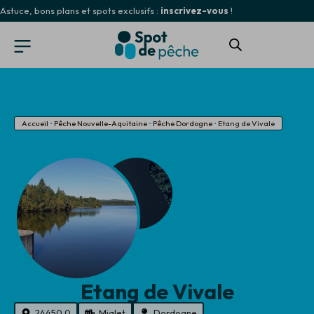
Astuce, bons plans et spots exclusifs :
inscrivez-vous
!
Accueil
•
Pêche Nouvelle-Aquitaine
•
Pêche Dordogne
•
Etang de Vivale
Etang de Vivale
24450.0
Mialet
Dordogne