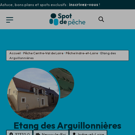
Astuce, bons plans et spots exclusifs :
inscrivez-vous
!
Accueil
•
Pêche Centre-Val de Loire
•
Pêche Indre-et-Loire
•
Etang des
Arguillonnières
Etang des Arguillonnières
37370.0
Neuvy-le-Roi
Indre-et-Loire