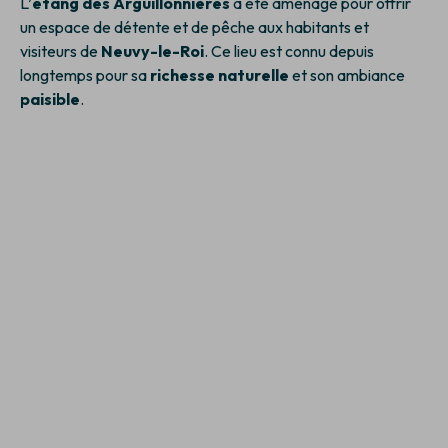
L’
étang des Arguillonnières
a été aménagé pour offrir
un espace de détente et de pêche aux habitants et
visiteurs de
Neuvy-le-Roi
. Ce lieu est connu depuis
longtemps pour sa
richesse naturelle
et son ambiance
paisible
.