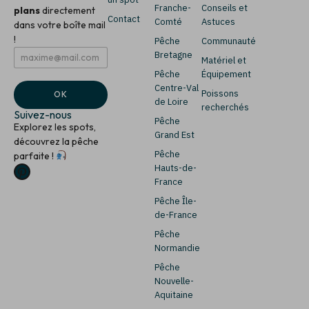
Franche-
Conseils et
plans
directement
Contact
Comté
Astuces
dans votre boîte mail
!
Pêche
Communauté
E
E
Bretagne
Matériel et
m
m
Pêche
Équipement
a
a
i
i
Centre-Val
Poissons
OK
l
l
de Loire
recherchés
*
*
Suivez-nous
Pêche
*
Explorez les spots,
Grand Est
découvrez la pêche
Pêche
parfaite !
Hauts-de-
France
Pêche Île-
de-France
Pêche
Normandie
Pêche
Nouvelle-
Aquitaine