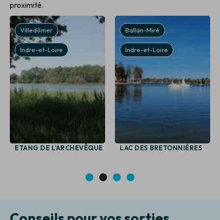
proximité.
Villedômer
Ballan-Miré
Indre-et-Loire
Indre-et-Loire
ETANG DE L'ARCHEVÊQUE
LAC DES BRETONNIÈRES
1
2
3
4
Conseils pour vos sorties