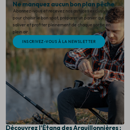
Ne manquez aucun bon plan pêche
Abonnez-vous et recevez nos astuces exclusives
pour choisir le bon spot, préparer un panier qui fait
saliver et profiter pleinement de chaque sortie en
plein air.
INSCRIVEZ-VOUS À LA NEWSLETTER
Découvrez l'Étang des Arguillonnières :