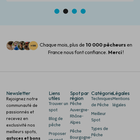
1
2
3
4
Chaque mois, plus de
10 000 pêcheurs
en
France nous font confiance.
Merci
!
Newsletter
Liens
Spot par
Catégorie
Légales
utiles
région
Rejoignez notre
Techniques
Mentions
Trouver un
Pêche
de Pêche
légales
communauté de
spot
Auvergne-
passionnés et
Meilleur
Rhône-
recevez en
Blog de
Spot
Alpes
exclusivité nos
pêche
Types de
Pêche
meilleurs spots,
Proposer
Pêche
Bourgogne-
astuces et bons
un spot