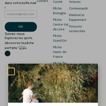
Contact
Comté
Astuces
dans votre boîte mail
!
Pêche
Communauté
E
*
Bretagne
Matériel et
m
E
Pêche
Équipement
a
m
i
a
Centre-Val
Poissons
OK
l
i
de Loire
recherchés
*
l
Suivez-nous
Pêche
Explorez les spots,
Grand Est
découvrez la pêche
Pêche
parfaite !
Hauts-de-
France
Pêche Île-
de-France
Pêche
Normandie
Pêche
Nouvelle-
Aquitaine
Pêche