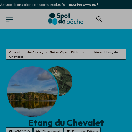
Astuce, bons plans et spots exclusifs :
inscrivez-vous
!
Accueil
•
Pêche Auvergne-Rhône-Alpes
•
Pêche Puy-de-Dôme
•
Etang du
Chevalet
Etang du Chevalet
63640.0
Charensat
Puy-de-Dôme