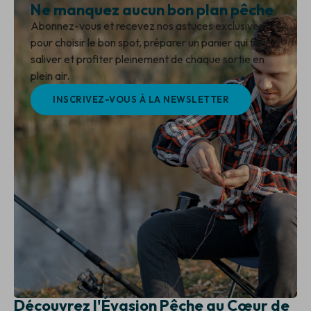
Ne manquez aucun bon plan pêche
Abonnez-vous et recevez nos astuces exclusives
pour choisir le bon spot, préparer un panier qui fait
saliver et profiter pleinement de chaque sortie en
plein air.
INSCRIVEZ-VOUS À LA NEWSLETTER
Découvrez l'Évasion Pêche au Cœur de