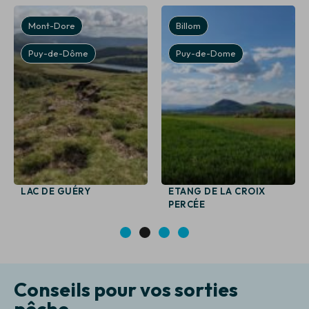
Mont-Dore
Billom
Puy-de-Dôme
Puy-de-Dome
LAC DE GUÉRY
ETANG DE LA CROIX
PERCÉE
1
2
3
4
Conseils pour vos sorties
pêche