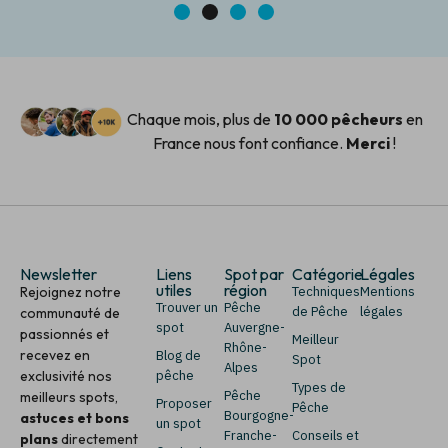
1
2
3
4
Chaque mois, plus de
10 000 pêcheurs
en
France nous font confiance.
Merci
!
Newsletter
Liens
Spot par
Catégorie
Légales
utiles
région
Rejoignez notre
Techniques
Mentions
Trouver un
Pêche
de Pêche
légales
communauté de
spot
Auvergne-
passionnés et
Meilleur
Rhône-
recevez en
Blog de
Spot
Alpes
exclusivité nos
pêche
Types de
Pêche
meilleurs spots,
Proposer
Pêche
Bourgogne-
astuces et bons
un spot
Franche-
Conseils et
plans
directement