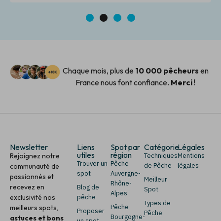
1
2
3
4
Chaque mois, plus de
10 000 pêcheurs
en
France nous font confiance.
Merci
!
Newsletter
Liens
Spot par
Catégorie
Légales
utiles
région
Rejoignez notre
Techniques
Mentions
Trouver un
Pêche
de Pêche
légales
communauté de
spot
Auvergne-
passionnés et
Meilleur
Rhône-
recevez en
Blog de
Spot
Alpes
exclusivité nos
pêche
Types de
Pêche
meilleurs spots,
Proposer
Pêche
Bourgogne-
astuces et bons
un spot