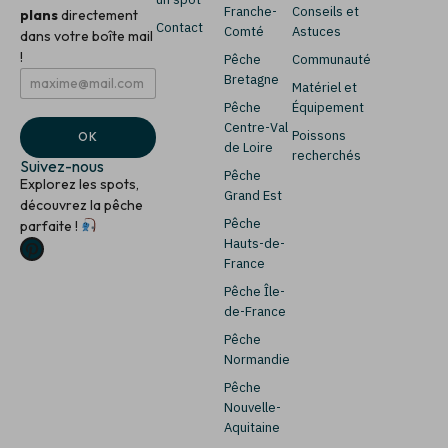
Franche-
Conseils et
plans
directement
Contact
Comté
Astuces
dans votre boîte mail
!
Pêche
Communauté
E
E
Bretagne
Matériel et
m
m
Pêche
Équipement
a
a
i
i
Centre-Val
Poissons
OK
l
l
de Loire
recherchés
*
E
Suivez-nous
Pêche
m
Explorez les spots,
a
Grand Est
découvrez la pêche
i
Pêche
parfaite !
l
Hauts-de-
E
m
France
a
Pêche Île-
i
de-France
l
Pêche
Normandie
Pêche
Nouvelle-
Aquitaine