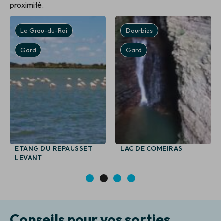
proximité.
Le Grau-du-Roi
Dourbies
Gard
Gard
ETANG DU REPAUSSET
LAC DE COMEIRAS
LEVANT
1
2
3
4
Conseils pour vos sorties