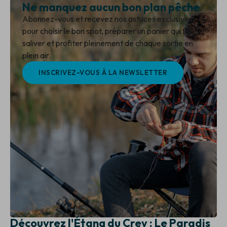
Ne manquez aucun bon plan pêche
Abonnez-vous et recevez nos astuces exclusives
pour choisir le bon spot, préparer un panier qui fait
saliver et profiter pleinement de chaque sortie en
plein air.
INSCRIVEZ-VOUS À LA NEWSLETTER
Découvrez l'Étang du Crey : Le Paradis