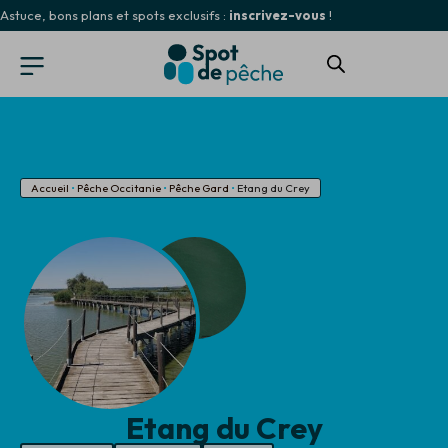
Astuce, bons plans et spots exclusifs :
inscrivez-vous
!
Accueil
•
Pêche Occitanie
•
Pêche Gard
•
Etang du Crey
Etang du Crey