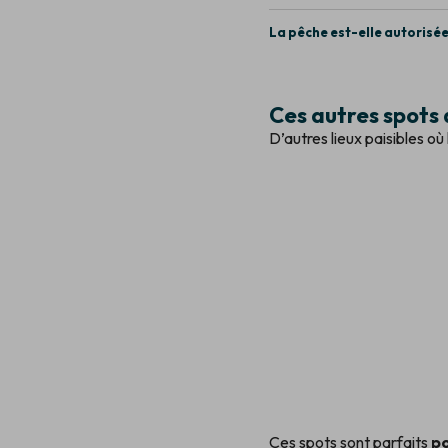
La pêche est-elle autorisée
Ces autres spots 
D’autres lieux paisibles o
Ces spots sont parfaits
po