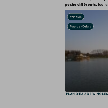
pêche différents
, tout 
Ardres
Wingles
Pas-de-Calais
Pas-de-Calais
LAC D'ARDRES
PLAN D'EAU DE WINGLE