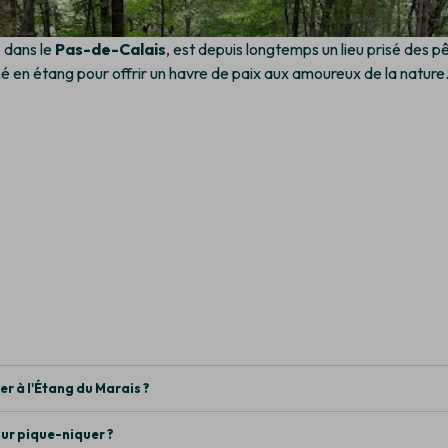
é dans le
Pas-de-Calais
, est depuis longtemps un lieu prisé des p
rmé en étang pour offrir un havre de paix aux amoureux de la nature
r à l'Étang du Marais ?
our pique-niquer ?