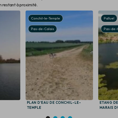
en restant à proximité.
Conchil-le-Temple
Palluel
Pas-de-Calais
Pas-de-C
S
PLAN D'EAU DE CONCHIL-LE-
ETANG DE
TEMPLE
MARAIS D