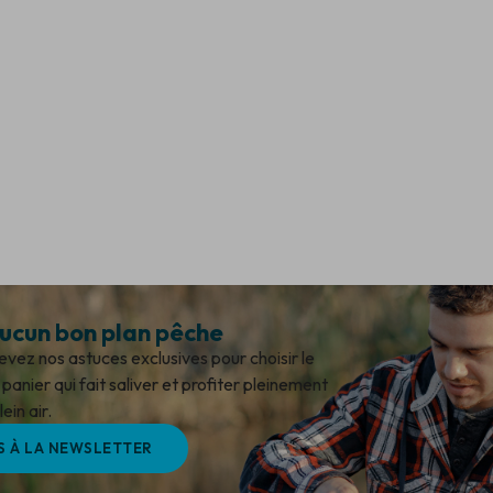
cun bon plan pêche
ez nos astuces exclusives pour choisir le
panier qui fait saliver et profiter pleinement
ein air.
S À LA NEWSLETTER