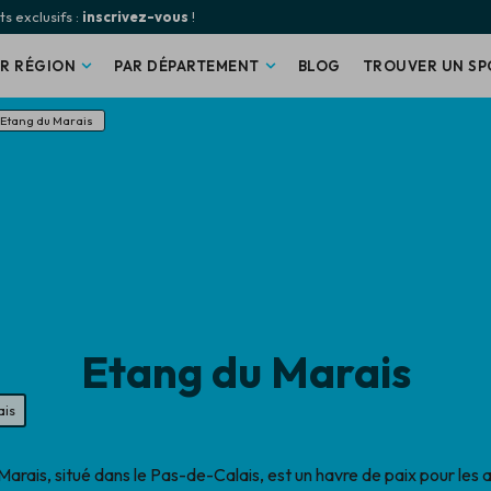
s exclusifs :
inscrivez-vous
!
AR RÉGION
PAR DÉPARTEMENT
BLOG
TROUVER UN SP
•
Etang du Marais
Etang du Marais
ais
Marais, situé dans le Pas-de-Calais, est un havre de paix pour les