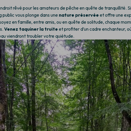
endroit rêvé pour les amateurs de pêche en quête de tranquillité. S
ng public vous plonge dans une
nature préservée
et offre une ex
oyez en famille, entre amis, ou en quête de solitude, chaque mome
is.
Venez taquiner la truite
et profiter d’un cadre enchanteur, où
’eau viendront troubler votre quiétude.