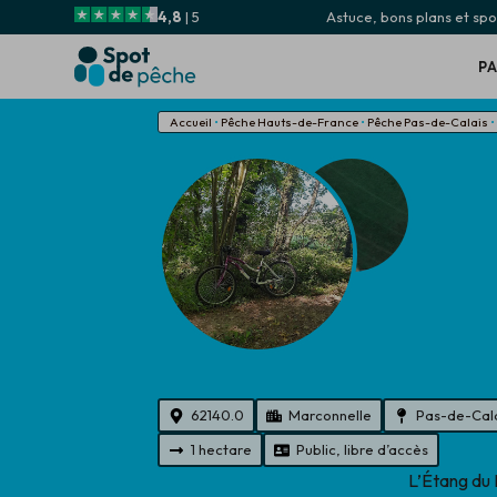
4,8
| 5
Astuce, bons plans et spot
P
Accueil
•
Pêche Hauts-de-France
•
Pêche Pas-de-Calais
62140.0
Marconnelle
Pas-de-Cal
1 hectare
Public, libre d’accès
L’Étang du 