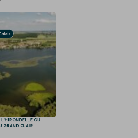
Ardres
alais
Pas-de-Calais
 L'HIRONDELLE OU
LAC D'ARDRES
U GRAND CLAIR