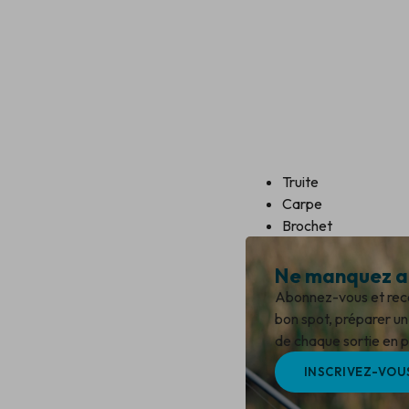
Truite
Carpe
Brochet
Ne manquez au
Abonnez-vous et recev
bon spot, préparer un 
de chaque sortie en pl
INSCRIVEZ-VOU