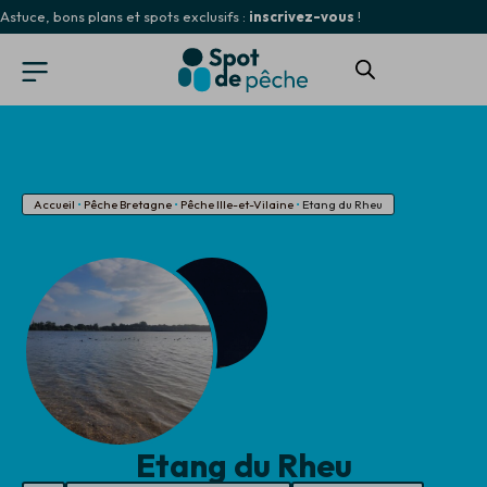
Astuce, bons plans et spots exclusifs :
inscrivez-vous
!
Accueil
•
Pêche Bretagne
•
Pêche Ille-et-Vilaine
•
Etang du Rheu
Etang du Rheu