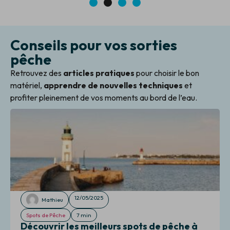
1
2
3
4
Conseils pour vos sorties
pêche
Retrouvez des
articles pratiques
pour choisir le bon
matériel,
apprendre de nouvelles techniques
et
profiter pleinement de vos moments au bord de l’eau.
12/05/2025
Mathieu
Spots de Pêche
7 min
Découvrir les meilleurs spots de pêche à