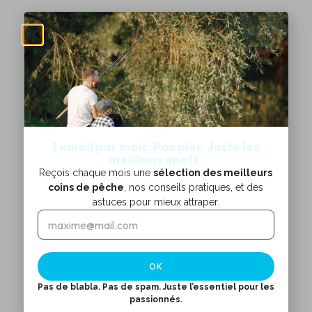
1 email par mois. Pas plus. Juste les
meilleurs spots.
Reçois chaque mois une
sélection des meilleurs
coins de pêche
, nos conseils pratiques, et des
astuces pour mieux attraper.
E
E
m
m
a
a
i
i
OK
l
l
*
E
Pas de blabla. Pas de spam. Juste l’essentiel pour les
m
passionnés.
a