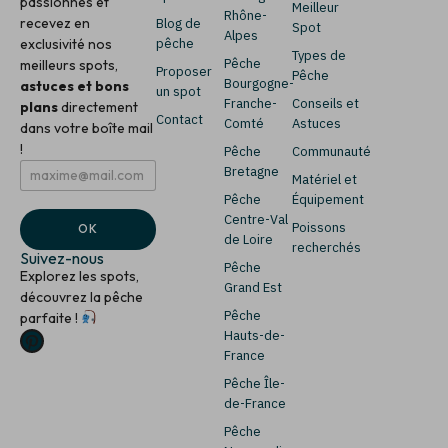
passionnés et
Meilleur
Rhône-
recevez en
Blog de
Spot
Alpes
exclusivité nos
pêche
Types de
Pêche
meilleurs spots,
Proposer
Pêche
Bourgogne-
astuces et bons
un spot
Franche-
Conseils et
plans
directement
Contact
Comté
Astuces
dans votre boîte mail
!
Pêche
Communauté
E
E
Bretagne
Matériel et
m
m
Pêche
Équipement
a
a
i
i
Centre-Val
Poissons
OK
l
l
de Loire
recherchés
*
E
Suivez-nous
Pêche
m
Explorez les spots,
a
Grand Est
découvrez la pêche
i
Pêche
parfaite !
l
Hauts-de-
France
Pêche Île-
de-France
Pêche