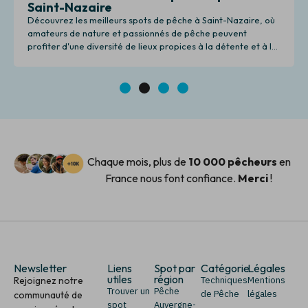
Saint-Nazaire
Découvrez les meilleurs spots de pêche à Saint-Nazaire, où
amateurs de nature et passionnés de pêche peuvent
profiter d'une diversité de lieux propices à la détente et à la
pêche.
1
2
3
4
Chaque mois, plus de
10 000 pêcheurs
en
France nous font confiance.
Merci
!
Newsletter
Liens
Spot par
Catégorie
Légales
utiles
région
Rejoignez notre
Techniques
Mentions
Trouver un
Pêche
de Pêche
légales
communauté de
spot
Auvergne-