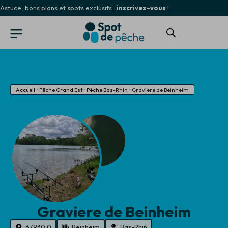
Astuce, bons plans et spots exclusifs :
inscrivez-vous
!
Accueil
•
Pêche Grand Est
•
Pêche Bas-Rhin
•
Graviere de Beinheim
Graviere de Beinheim
67930.0
Beinheim
Bas-Rhin