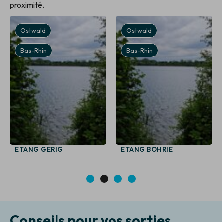
proximité.
Ostwald
Ostwald
Bas-Rhin
Bas-Rhin
ETANG GERIG
ETANG BOHRIE
1
2
3
4
Conseils pour vos sorties