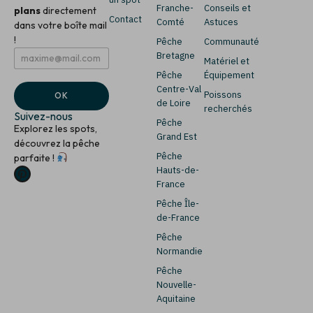
Franche-
Conseils et
plans
directement
Contact
Comté
Astuces
dans votre boîte mail
!
Pêche
Communauté
E
E
Bretagne
Matériel et
m
m
Pêche
Équipement
a
a
i
i
Centre-Val
Poissons
OK
l
l
de Loire
recherchés
*
Suivez-nous
Pêche
Explorez les spots,
Grand Est
découvrez la pêche
Pêche
parfaite !
Hauts-de-
France
Pêche Île-
de-France
Pêche
Normandie
Pêche
Nouvelle-
Aquitaine