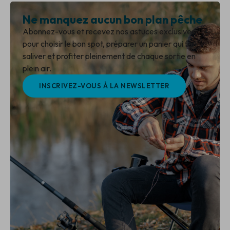
Ne manquez aucun bon plan pêche
Abonnez-vous et recevez nos astuces exclusives
pour choisir le bon spot, préparer un panier qui fait
saliver et profiter pleinement de chaque sortie en
plein air.
INSCRIVEZ-VOUS À LA NEWSLETTER