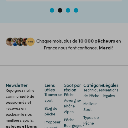
1
2
3
4
Chaque mois, plus de
10 000 pêcheurs
en
France nous font confiance.
Merci
!
Newsletter
Liens
Spot par
Catégorie
Légales
utiles
région
Rejoignez notre
Techniques
Mentions
Trouver un
Pêche
de Pêche
légales
communauté de
spot
Auvergne-
passionnés et
Meilleur
Rhône-
recevez en
Blog de
Spot
Alpes
exclusivité nos
pêche
Types de
Pêche
meilleurs spots,
Proposer
Pêche
Bourgogne-
astuces et bons
un spot