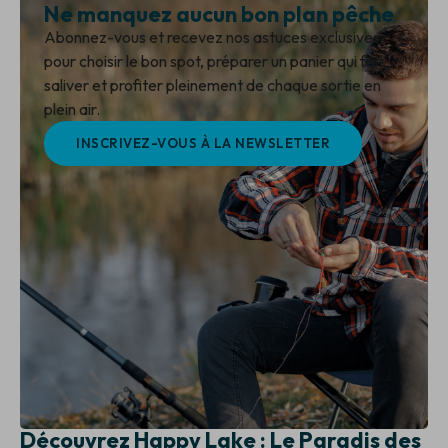
Ne manquez aucun bon plan pêche
Abonnez-vous et recevez nos astuces exclusives
pour choisir le bon spot, préparer un panier qui fait
saliver et profiter pleinement de chaque sortie en
plein air.
INSCRIVEZ-VOUS À LA NEWSLETTER
Découvrez Happy Lake : Le Paradis des