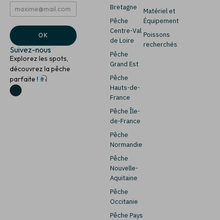
E
E
Bretagne
Matériel et
m
m
Pêche
Équipement
a
a
i
i
Centre-Val
Poissons
OK
l
l
de Loire
recherchés
*
E
Suivez-nous
Pêche
m
Explorez les spots,
a
Grand Est
découvrez la pêche
i
Pêche
parfaite !
l
Hauts-de-
*
France
Pêche Île-
de-France
Pêche
Normandie
Pêche
Nouvelle-
Aquitaine
Pêche
Occitanie
Pêche Pays