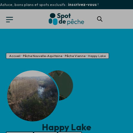
Astuce, bons plans et spots exclusifs :
inscrivez-vous
!
Accueil
•
Pêche Nouvelle-Aquitaine
•
Pêche Vienne
•
Happy Lake
Happy Lake