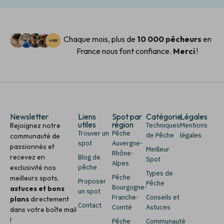
Chaque mois, plus de
10 000 pêcheurs
en
France nous font confiance.
Merci
!
Newsletter
Liens
Spot par
Catégorie
Légales
utiles
région
Rejoignez notre
Techniques
Mentions
Trouver un
Pêche
de Pêche
légales
communauté de
spot
Auvergne-
passionnés et
Meilleur
Rhône-
recevez en
Blog de
Spot
Alpes
exclusivité nos
pêche
Types de
Pêche
meilleurs spots,
Proposer
Pêche
Bourgogne-
astuces et bons
un spot
Franche-
Conseils et
plans
directement
Contact
Comté
Astuces
dans votre boîte mail
!
Pêche
Communauté