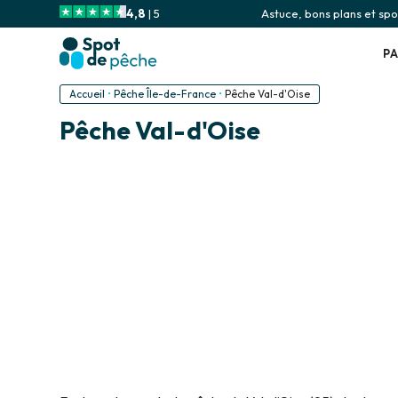
4,8
| 5
Astuce, bons plans et spot
P
Accueil
•
Pêche Île-de-France
•
Pêche Val-d'Oise
Pêche Val-d'Oise