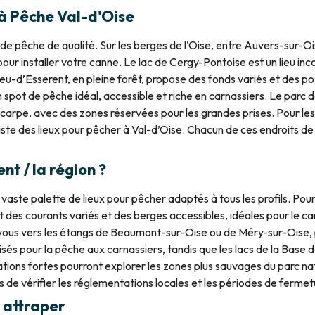
 à Pêche Val-d'Oise
 de pêche de qualité. Sur les berges de l’Oise, entre Auvers-sur-
our installer votre canne. Le lac de Cergy-Pontoise est un lieu i
Leu-d’Esserent, en pleine forêt, propose des fonds variés et des p
pot de pêche idéal, accessible et riche en carnassiers. Le parc de
carpe, avec des zones réservées pour les grandes prises. Pour les 
 liste des lieux pour pêcher à Val-d’Oise. Chacun de ces endroits d
t / la région ?
te palette de lieux pour pêcher adaptés à tous les profils. Pour c
ent des courants variés et des berges accessibles, idéales pour le c
vous vers les étangs de Beaumont-sur-Oise ou de Méry-sur-Oise, pa
sés pour la pêche aux carnassiers, tandis que les lacs de la Base d
ons fortes pourront explorer les zones plus sauvages du parc natur
s de vérifier les réglementations locales et les périodes de ferme
 attraper