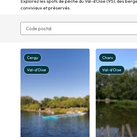
Explorez les spots de pêche du Val-d’Oise (95), des berges
conviviaux et préservés.
Cergy
Chars
Val-d’Oise
Val-d’Oise