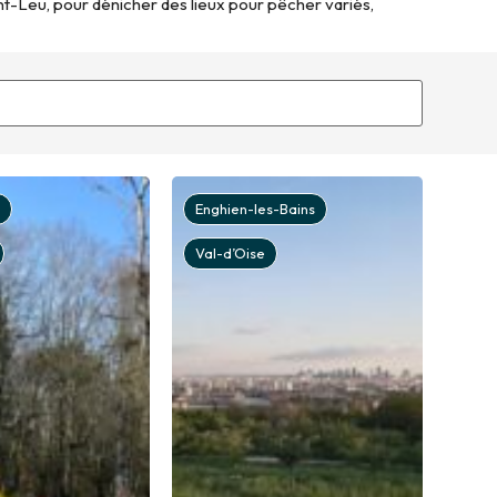
int-Leu, pour dénicher des lieux pour pêcher variés,
Enghien-les-Bains
Val-d’Oise