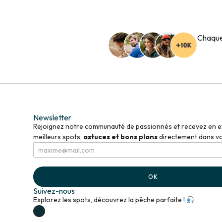
Chaque
Newsletter
Rejoignez notre communauté de passionnés et recevez en ex
meilleurs spots,
astuces et bons plans
directement dans vot
E
*
m
*
a
*
i
OK
l
*
Suivez-nous
Explorez les spots, découvrez la pêche parfaite !