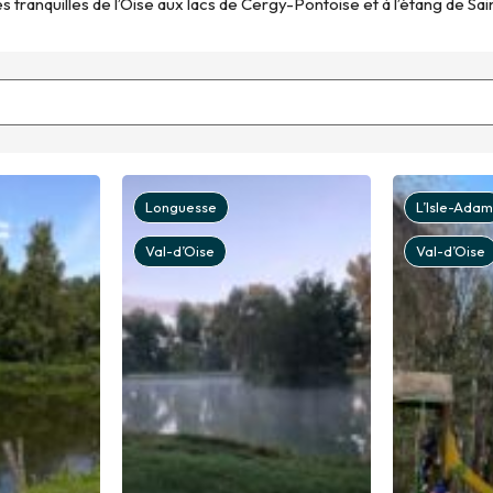
 tranquilles de l’Oise aux lacs de Cergy-Pontoise et à l’étang de Sa
Longuesse
L’Isle-Adam
Val-d’Oise
Val-d’Oise