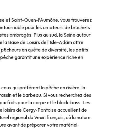
Oise et Saint-Ouen-l’Aumône, vous trouverez
ncontournable pour les amateurs de brochets
ostes ombragés. Plus au sud, la Seine autour
 la Base de Loisirs de l’Isle-Adam offre
pêcheurs en quête de diversité, les petits
e pêche garantit une expérience riche en
eux qui préfèrent la pêche en rivière, la
arassin et le barbeau. Si vous recherchez des
rfaits pour la carpe et le black-bass. Les
e loisirs de Cergy-Pontoise accueillent de
el régional du Vexin français, où la nature
ture avant de préparer votre matériel.