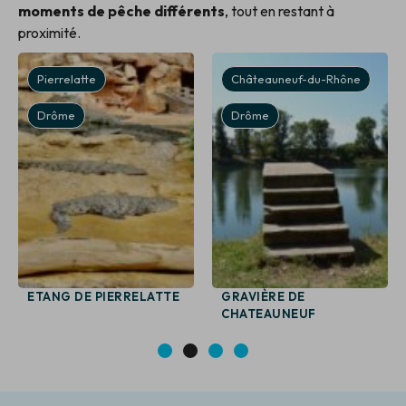
moments de pêche différents
, tout en restant à
proximité.
Pierrelatte
Châteauneuf-du-Rhône
Drôme
Drôme
ETANG DE PIERRELATTE
GRAVIÈRE DE
CHATEAUNEUF
1
2
3
4