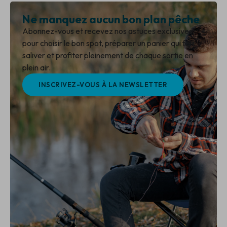
Ne manquez aucun bon plan pêche
Abonnez-vous et recevez nos astuces exclusives
pour choisir le bon spot, préparer un panier qui fait
saliver et profiter pleinement de chaque sortie en
plein air.
INSCRIVEZ-VOUS À LA NEWSLETTER