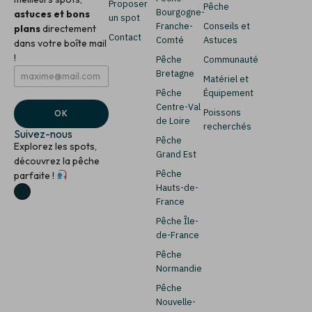
Proposer
Pêche
Bourgogne-
astuces et bons
un spot
Franche-
Conseils et
plans
directement
Contact
Comté
Astuces
dans votre boîte mail
!
Pêche
Communauté
E
E
Bretagne
Matériel et
m
m
Pêche
Équipement
a
a
i
i
Centre-Val
Poissons
OK
l
l
de Loire
recherchés
*
E
Suivez-nous
Pêche
m
Explorez les spots,
a
Grand Est
découvrez la pêche
i
Pêche
parfaite !
l
Hauts-de-
E
m
France
a
Pêche Île-
i
de-France
l
Pêche
Normandie
Pêche
Nouvelle-