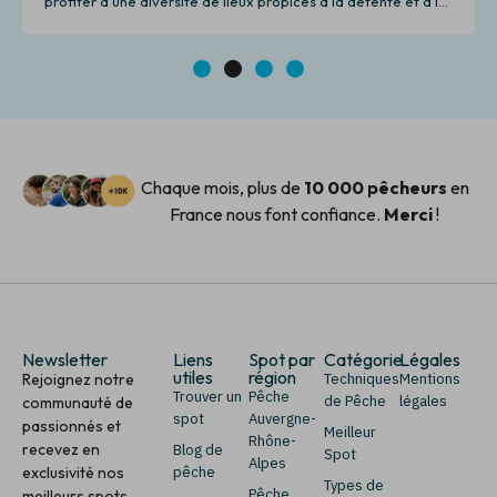
profiter d'une diversité de lieux propices à la détente et à la
pêche.
1
2
3
4
Chaque mois, plus de
10 000 pêcheurs
en
France nous font confiance.
Merci
!
Newsletter
Liens
Spot par
Catégorie
Légales
utiles
région
Rejoignez notre
Techniques
Mentions
Trouver un
Pêche
de Pêche
légales
communauté de
spot
Auvergne-
passionnés et
Meilleur
Rhône-
recevez en
Blog de
Spot
Alpes
exclusivité nos
pêche
Types de
Pêche
meilleurs spots,