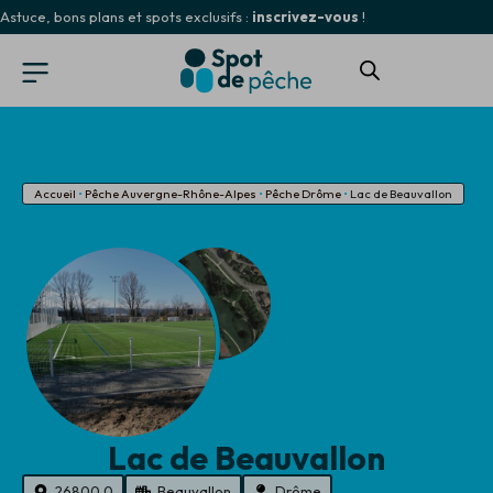
Astuce, bons plans et spots exclusifs :
inscrivez-vous
!
Accueil
•
Pêche Auvergne-Rhône-Alpes
•
Pêche Drôme
•
Lac de Beauvallon
Lac de Beauvallon
26800.0
Beauvallon
Drôme