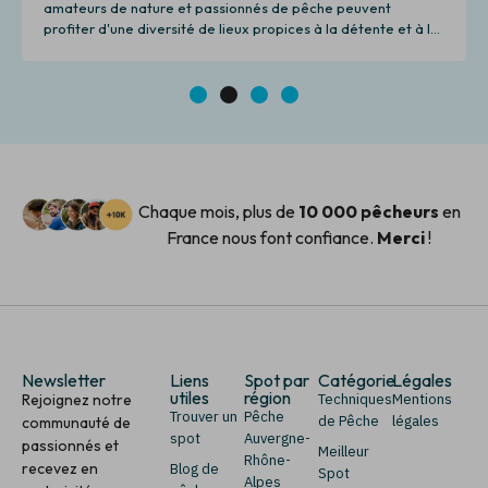
amateurs de nature et passionnés de pêche peuvent
profiter d'une diversité de lieux propices à la détente et à la
pêche.
1
2
3
4
Chaque mois, plus de
10 000 pêcheurs
en
France nous font confiance.
Merci
!
Newsletter
Liens
Spot par
Catégorie
Légales
utiles
région
Rejoignez notre
Techniques
Mentions
Trouver un
Pêche
de Pêche
légales
communauté de
spot
Auvergne-
passionnés et
Meilleur
Rhône-
recevez en
Blog de
Spot
Alpes