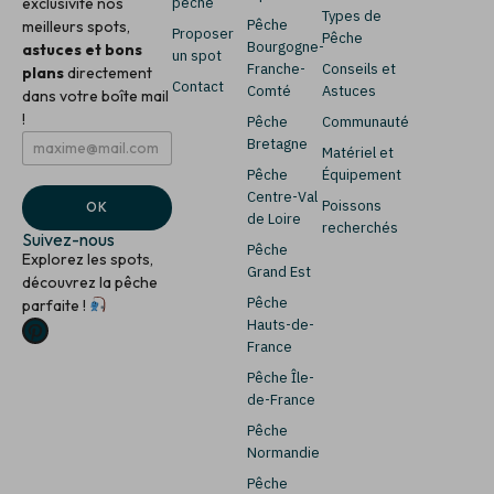
exclusivité nos
pêche
Types de
Pêche
meilleurs spots,
Proposer
Pêche
Bourgogne-
astuces et bons
un spot
Franche-
Conseils et
plans
directement
Contact
Comté
Astuces
dans votre boîte mail
!
Pêche
Communauté
E
E
Bretagne
Matériel et
m
m
Pêche
Équipement
a
a
i
i
Centre-Val
Poissons
OK
l
l
de Loire
recherchés
*
E
Suivez-nous
Pêche
m
Explorez les spots,
a
Grand Est
découvrez la pêche
i
Pêche
parfaite !
l
Hauts-de-
*
France
Pêche Île-
de-France
Pêche
Normandie
Pêche