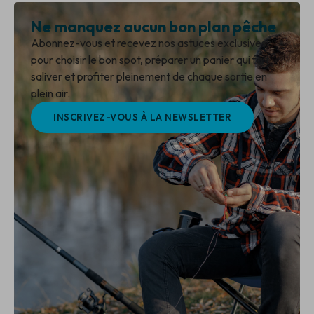
Ne manquez aucun bon plan pêche
Abonnez-vous et recevez nos astuces exclusives
pour choisir le bon spot, préparer un panier qui fait
saliver et profiter pleinement de chaque sortie en
plein air.
INSCRIVEZ-VOUS À LA NEWSLETTER