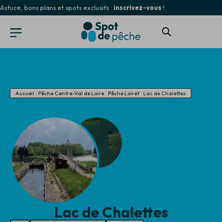
Astuce, bons plans et spots exclusifs :
inscrivez-vous
!
Accueil
•
Pêche Centre-Val de Loire
•
Pêche Loiret
•
Lac de Chalettes
Lac de Chalettes