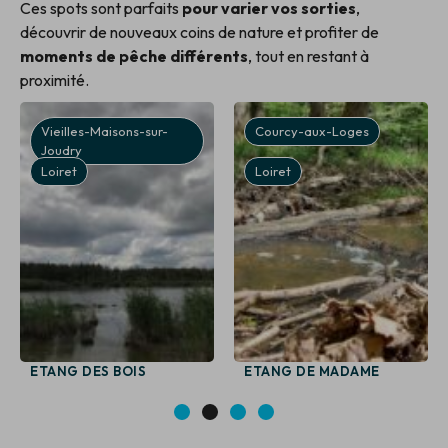
Ces spots sont parfaits
pour varier vos sorties
,
découvrir de nouveaux coins de nature et profiter de
moments de pêche différents
, tout en restant à
proximité.
Vieilles-Maisons-sur-
Courcy-aux-Loges
Joudry
Loiret
Loiret
ETANG DES BOIS
ETANG DE MADAME
1
2
3
4