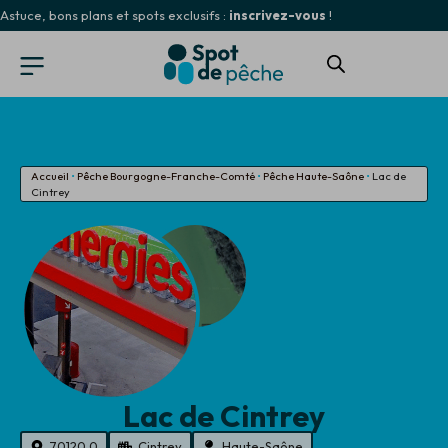
Astuce, bons plans et spots exclusifs :
inscrivez-vous
!
Accueil
•
Pêche Bourgogne-Franche-Comté
•
Pêche Haute-Saône
•
Lac de
Cintrey
Lac de Cintrey
70120.0
Cintrey
Haute-Saône