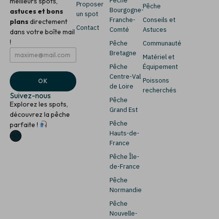
Pêche
meilleurs spots,
Proposer
Pêche
Bourgogne-
astuces et bons
un spot
Franche-
Conseils et
plans
directement
Contact
Comté
Astuces
dans votre boîte mail
!
Pêche
Communauté
E
E
Bretagne
Matériel et
m
m
Pêche
Équipement
a
a
i
i
Centre-Val
Poissons
OK
l
l
de Loire
recherchés
*
*
Suivez-nous
Pêche
E
Explorez les spots,
m
Grand Est
découvrez la pêche
a
Pêche
parfaite !
i
Hauts-de-
l
France
Pêche Île-
de-France
Pêche
Normandie
Pêche
Nouvelle-