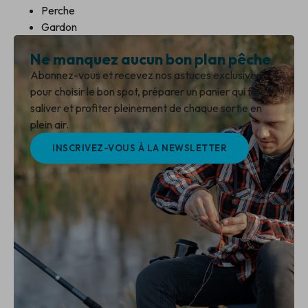
Perche
Gardon
Ne manquez aucun bon plan pêche
Abonnez-vous et recevez nos astuces exclusives
pour choisir le bon spot, préparer un panier qui fait
saliver et profiter pleinement de chaque sortie en
plein air.
INSCRIVEZ-VOUS À LA NEWSLETTER