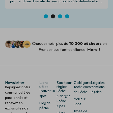
profiter d'une diversité de lieux propices à la détente et à la
pêche.
1
2
3
4
Chaque mois, plus de
10 000 pêcheurs
en
France nous font confiance.
Merci
!
Newsletter
Liens
Spot par
Catégorie
Légales
utiles
région
Rejoignez notre
Techniques
Mentions
Trouver un
Pêche
de Pêche
légales
communauté de
spot
Auvergne-
passionnés et
Meilleur
Rhône-
recevez en
Blog de
Spot
Alpes
exclusivité nos
pêche
Types de