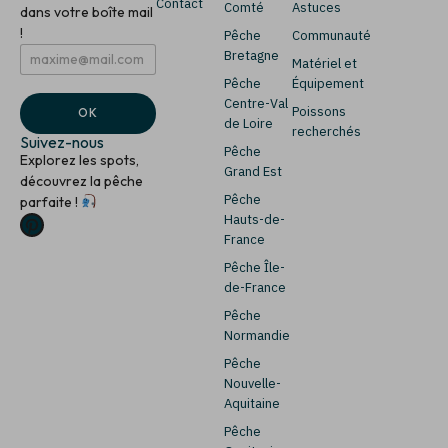
Contact
Comté
Astuces
dans votre boîte mail
!
Pêche
Communauté
E
*
Bretagne
Matériel et
m
*
Pêche
Équipement
a
E
i
m
Centre-Val
Poissons
OK
l
a
de Loire
recherchés
*
i
Suivez-nous
Pêche
l
Explorez les spots,
Grand Est
découvrez la pêche
Pêche
parfaite !
Hauts-de-
France
Pêche Île-
de-France
Pêche
Normandie
Pêche
Nouvelle-
Aquitaine
Pêche