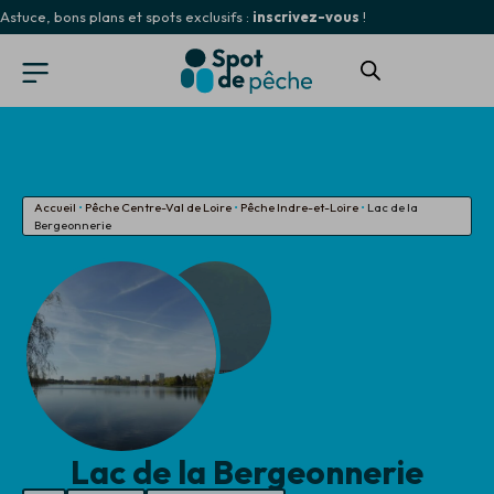
Astuce, bons plans et spots exclusifs :
inscrivez-vous
!
Accueil
•
Pêche Centre-Val de Loire
•
Pêche Indre-et-Loire
•
Lac de la
Bergeonnerie
Lac de la Bergeonnerie