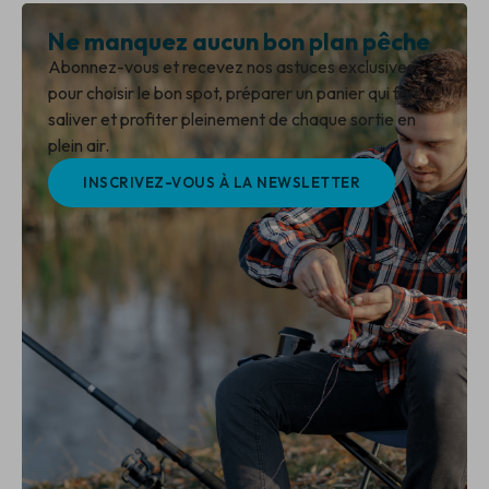
Ne manquez aucun bon plan pêche
Abonnez-vous et recevez nos astuces exclusives
pour choisir le bon spot, préparer un panier qui fait
saliver et profiter pleinement de chaque sortie en
plein air.
INSCRIVEZ-VOUS À LA NEWSLETTER