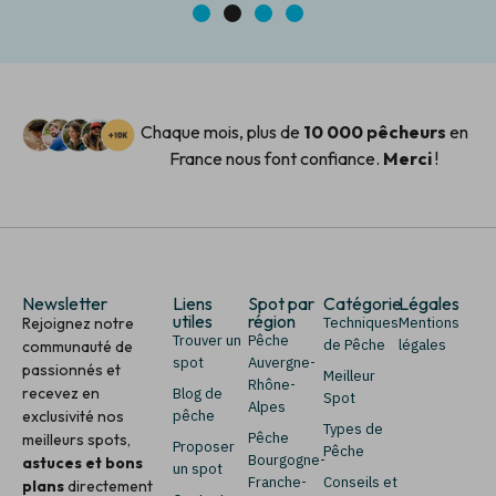
1
2
3
4
Chaque mois, plus de
10 000 pêcheurs
en
France nous font confiance.
Merci
!
Newsletter
Liens
Spot par
Catégorie
Légales
utiles
région
Rejoignez notre
Techniques
Mentions
Trouver un
Pêche
de Pêche
légales
communauté de
spot
Auvergne-
passionnés et
Meilleur
Rhône-
recevez en
Blog de
Spot
Alpes
exclusivité nos
pêche
Types de
Pêche
meilleurs spots,
Proposer
Pêche
Bourgogne-
astuces et bons
un spot
Franche-
Conseils et
plans
directement