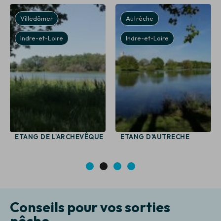
Villedômer
Autrèche
Indre-et-Loire
Indre-et-Loire
ETANG DE L'ARCHEVÊQUE
ETANG D'AUTRECHE
1
2
3
4
Conseils pour vos sorties
pêche