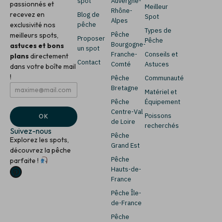
spot
Auvergne-
passionnés et
Meilleur
Rhône-
recevez en
Blog de
Spot
Alpes
exclusivité nos
pêche
Types de
Pêche
meilleurs spots,
Proposer
Pêche
Bourgogne-
astuces et bons
un spot
Franche-
Conseils et
plans
directement
Contact
Comté
Astuces
dans votre boîte mail
!
Pêche
Communauté
E
E
Bretagne
Matériel et
m
m
Pêche
Équipement
a
a
i
i
Centre-Val
Poissons
OK
l
l
de Loire
recherchés
*
*
Suivez-nous
Pêche
*
Explorez les spots,
Grand Est
découvrez la pêche
Pêche
parfaite !
Hauts-de-
France
Pêche Île-
de-France
Pêche