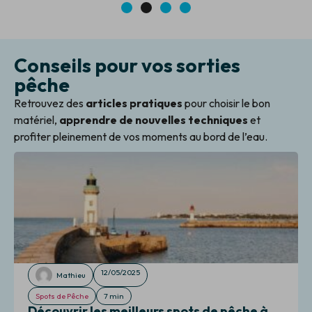
1
2
3
4
Conseils pour vos sorties
pêche
Retrouvez des
articles pratiques
pour choisir le bon
matériel,
apprendre de nouvelles techniques
et
profiter pleinement de vos moments au bord de l’eau.
12/05/2025
Mathieu
Spots de Pêche
7 min
Découvrir les meilleurs spots de pêche à