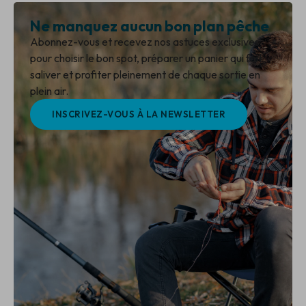
Ne manquez aucun bon plan pêche
Abonnez-vous et recevez nos astuces exclusives
pour choisir le bon spot, préparer un panier qui fait
saliver et profiter pleinement de chaque sortie en
plein air.
INSCRIVEZ-VOUS À LA NEWSLETTER