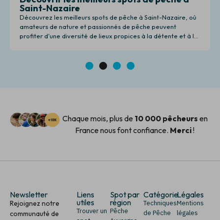
Saint-Nazaire
Découvrez les meilleurs spots de pêche à Saint-Nazaire, où
amateurs de nature et passionnés de pêche peuvent
profiter d'une diversité de lieux propices à la détente et à la
pêche.
1
2
3
4
Chaque mois, plus de
10 000 pêcheurs
en
France nous font confiance.
Merci
!
Newsletter
Liens
Spot par
Catégorie
Légales
utiles
région
Rejoignez notre
Techniques
Mentions
Trouver un
Pêche
de Pêche
légales
communauté de