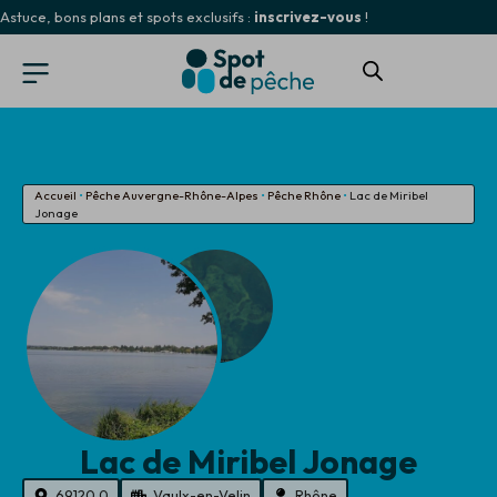
Astuce, bons plans et spots exclusifs :
inscrivez-vous
!
Accueil
•
Pêche Auvergne-Rhône-Alpes
•
Pêche Rhône
•
Lac de Miribel
Jonage
Lac de Miribel Jonage
69120.0
Vaulx-en-Velin
Rhône