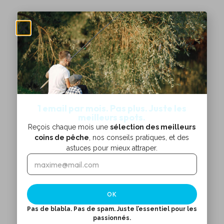
1 email par mois. Pas plus. Juste les
meilleurs spots.
Reçois chaque mois une
sélection des meilleurs
coins de pêche
, nos conseils pratiques, et des
astuces pour mieux attraper.
E
E
m
m
a
a
i
i
OK
l
l
*
*
Pas de blabla. Pas de spam. Juste l’essentiel pour les
passionnés.