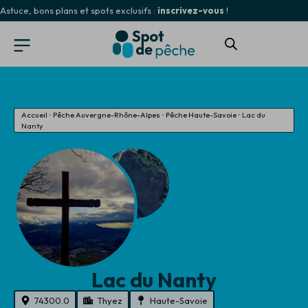
Astuce, bons plans et spots exclusifs :
inscrivez-vous
!
Accueil
•
Pêche Auvergne-Rhône-Alpes
•
Pêche Haute-Savoie
•
Lac du
Nanty
Lac du Nanty
74300.0
Thyez
Haute-Savoie