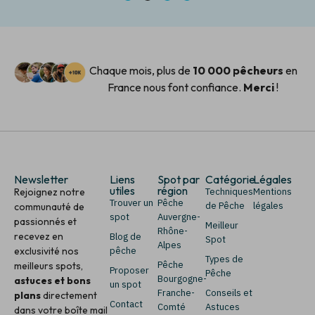
Chaque mois, plus de
10 000 pêcheurs
en
France nous font confiance.
Merci
!
Newsletter
Liens
Spot par
Catégorie
Légales
utiles
région
Rejoignez notre
Techniques
Mentions
Trouver un
Pêche
de Pêche
légales
communauté de
spot
Auvergne-
passionnés et
Meilleur
Rhône-
recevez en
Blog de
Spot
Alpes
exclusivité nos
pêche
Types de
Pêche
meilleurs spots,
Proposer
Pêche
Bourgogne-
astuces et bons
un spot
Franche-
Conseils et
plans
directement
Contact
Comté
Astuces
dans votre boîte mail