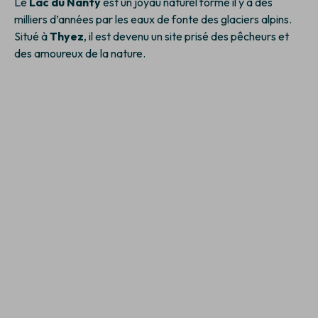
Le
Lac du Nanty
est un joyau naturel formé il y a des
milliers d’années par les eaux de fonte des glaciers alpins.
Situé à
Thyez
, il est devenu un site prisé des pêcheurs et
des amoureux de la nature.