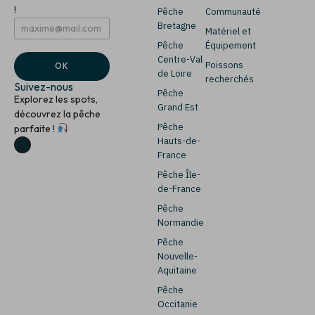
!
Pêche
Communauté
E
*
Bretagne
Matériel et
m
E
Pêche
Équipement
a
m
i
a
Centre-Val
Poissons
OK
l
i
de Loire
recherchés
*
l
Suivez-nous
Pêche
*
Explorez les spots,
Grand Est
découvrez la pêche
Pêche
parfaite !
Hauts-de-
France
Pêche Île-
de-France
Pêche
Normandie
Pêche
Nouvelle-
Aquitaine
Pêche
Occitanie