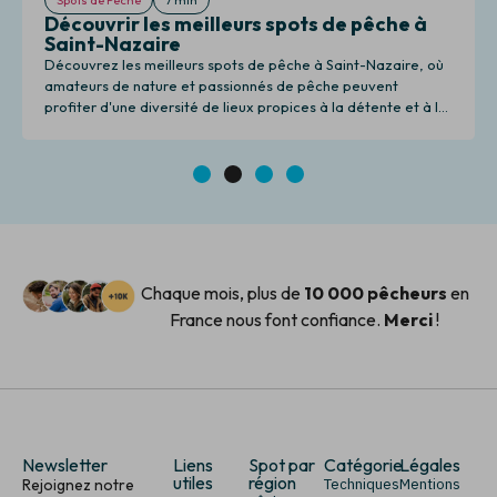
Découvrir les meilleurs spots de pêche à
Saint-Nazaire
Découvrez les meilleurs spots de pêche à Saint-Nazaire, où
amateurs de nature et passionnés de pêche peuvent
profiter d'une diversité de lieux propices à la détente et à la
pêche.
1
2
3
4
Chaque mois, plus de
10 000 pêcheurs
en
France nous font confiance.
Merci
!
Newsletter
Liens
Spot par
Catégorie
Légales
utiles
région
Rejoignez notre
Techniques
Mentions