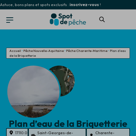
Astuce, bons plans et spots exclusifs :
inscrivez-vous
!
Accueil
•
Pêche Nouvelle-Aquitaine
•
Pêche Charente-Maritime
•
Plan d’eau
de la Briquetterie
Plan d’eau de la Briquetterie
17110.0
Saint-Georges-de-
Charente-