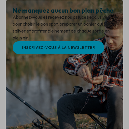
Ne manquez aucun bon plan pêche
Abonnez-vous et recevez nos astuces exclusives
pour choisir le bon spot, préparer un panier qui fait
saliver et profiter pleinement de chaque sortie en
plein air.
INSCRIVEZ-VOUS À LA NEWSLETTER