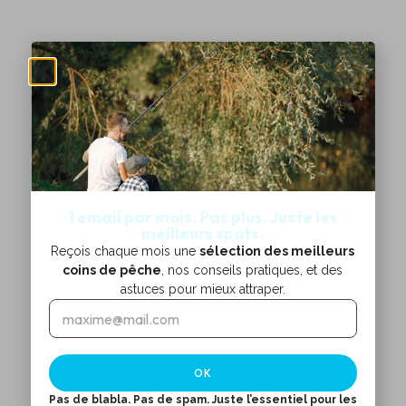
1 email par mois. Pas plus. Juste les
meilleurs spots.
Reçois chaque mois une
sélection des meilleurs
coins de pêche
, nos conseils pratiques, et des
astuces pour mieux attraper.
E
E
m
m
a
a
i
i
OK
l
l
*
E
Pas de blabla. Pas de spam. Juste l’essentiel pour les