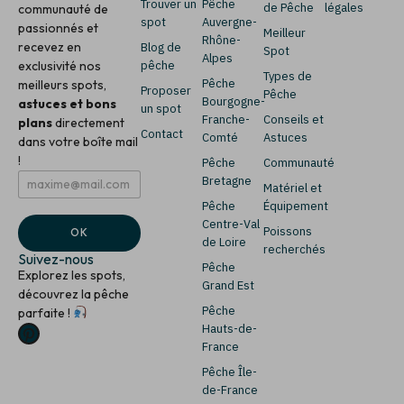
Trouver un
Pêche
de Pêche
légales
communauté de
spot
Auvergne-
passionnés et
Meilleur
Rhône-
recevez en
Blog de
Spot
Alpes
exclusivité nos
pêche
Types de
Pêche
meilleurs spots,
Proposer
Pêche
Bourgogne-
astuces et bons
un spot
Franche-
Conseils et
plans
directement
Contact
Comté
Astuces
dans votre boîte mail
!
Pêche
Communauté
E
E
Bretagne
Matériel et
m
m
Pêche
Équipement
a
a
i
i
Centre-Val
Poissons
OK
l
l
de Loire
recherchés
*
E
Suivez-nous
Pêche
m
Explorez les spots,
a
Grand Est
découvrez la pêche
i
Pêche
parfaite !
l
Hauts-de-
E
m
France
a
Pêche Île-
i
de-France
l