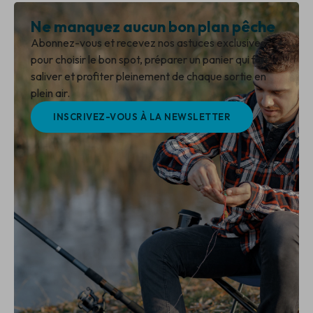
Ne manquez aucun bon plan pêche
Abonnez-vous et recevez nos astuces exclusives
pour choisir le bon spot, préparer un panier qui fait
saliver et profiter pleinement de chaque sortie en
plein air.
INSCRIVEZ-VOUS À LA NEWSLETTER