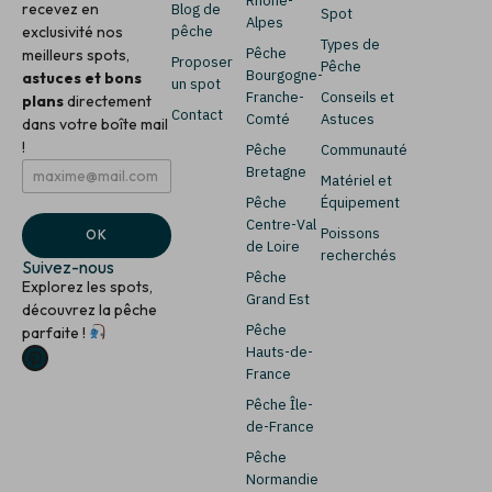
Rhône-
recevez en
Blog de
Spot
Alpes
exclusivité nos
pêche
Types de
Pêche
meilleurs spots,
Proposer
Pêche
Bourgogne-
astuces et bons
un spot
Franche-
Conseils et
plans
directement
Contact
Comté
Astuces
dans votre boîte mail
!
Pêche
Communauté
E
E
Bretagne
Matériel et
m
m
Pêche
Équipement
a
a
i
i
Centre-Val
Poissons
OK
l
l
de Loire
recherchés
*
*
Suivez-nous
Pêche
E
Explorez les spots,
m
Grand Est
découvrez la pêche
a
Pêche
parfaite !
i
Hauts-de-
l
France
Pêche Île-
de-France
Pêche
Normandie