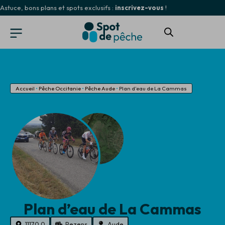
Astuce, bons plans et spots exclusifs :
inscrivez-vous
!
Accueil
•
Pêche Occitanie
•
Pêche Aude
•
Plan d’eau de La Cammas
Plan d’eau de La Cammas
11170.0
Pezens
Aude