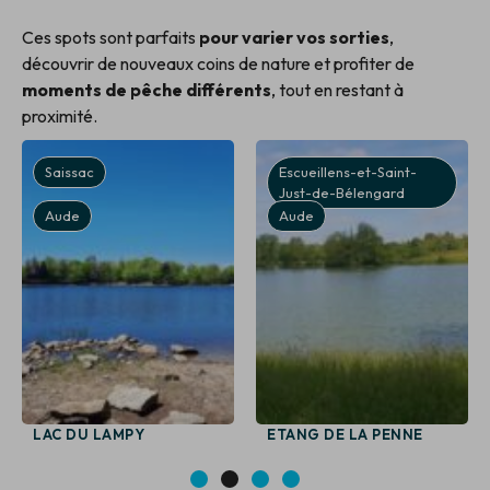
Ces spots sont parfaits
pour varier vos sorties
,
découvrir de nouveaux coins de nature et profiter de
moments de pêche différents
, tout en restant à
proximité.
Saissac
Escueillens-et-Saint-
Just-de-Bélengard
Aude
Aude
LAC DU LAMPY
ETANG DE LA PENNE
1
2
3
4