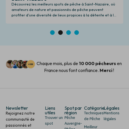
Découvrez les meilleurs spots de pêche à Saint-Nazaire, où
amateurs de nature et passionnés de pêche peuvent
profiter d'une diversité de lieux propices à la détente et à la
pêche.
1
2
3
4
Chaque mois, plus de
10 000 pêcheurs
en
France nous font confiance.
Merci
!
Newsletter
Liens
Spot par
Catégorie
Légales
utiles
région
Rejoignez notre
Techniques
Mentions
Trouver un
Pêche
de Pêche
légales
communauté de
spot
Auvergne-
passionnés et
Meilleur