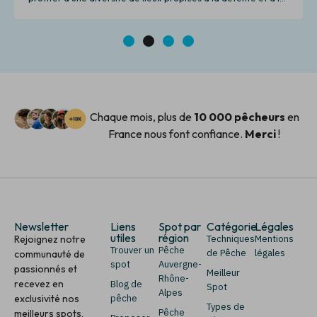
pêche.
1
2
3
4
Chaque mois, plus de
10 000 pêcheurs
en
France nous font confiance.
Merci
!
Newsletter
Liens
Spot par
Catégorie
Légales
utiles
région
Rejoignez notre
Techniques
Mentions
Trouver un
Pêche
de Pêche
légales
communauté de
spot
Auvergne-
passionnés et
Meilleur
Rhône-
recevez en
Blog de
Spot
Alpes
exclusivité nos
pêche
Types de
Pêche
meilleurs spots,