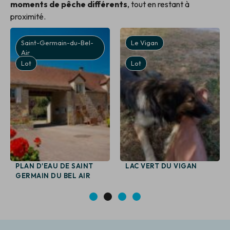
moments de pêche différents
, tout en restant à
proximité.
Saint-Germain-du-Bel-
Le Vigan
Air
Lot
Lot
PLAN D'EAU DE SAINT
LAC VERT DU VIGAN
GERMAIN DU BEL AIR
1
2
3
4