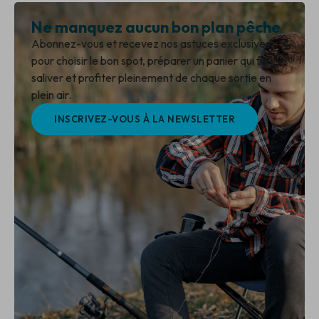
Ne manquez aucun bon plan pêche
Abonnez-vous et recevez nos astuces exclusives
pour choisir le bon spot, préparer un panier qui fait
saliver et profiter pleinement de chaque sortie en
plein air.
INSCRIVEZ-VOUS À LA NEWSLETTER