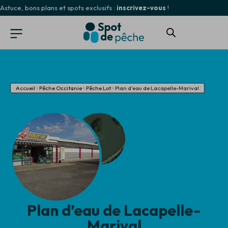
Astuce, bons plans et spots exclusifs :
inscrivez-vous
!
Accueil
•
Pêche Occitanie
•
Pêche Lot
•
Plan d’eau de Lacapelle-Marival
Plan d’eau de Lacapelle-
Marival