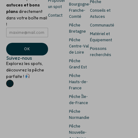
Proposer
Pêche
Bourgogne-
astuces et bons
un spot
Franche-
Conseils et
plans
directement
Contact
Comté
Astuces
dans votre boîte mail
!
Pêche
Communauté
E
*
Bretagne
Matériel et
m
E
Pêche
Équipement
a
m
i
a
Centre-Val
Poissons
OK
l
i
de Loire
recherchés
*
l
Suivez-nous
Pêche
*
Explorez les spots,
Grand Est
découvrez la pêche
Pêche
parfaite !
Hauts-de-
France
Pêche Île-
de-France
Pêche
Normandie
Pêche
Nouvelle-