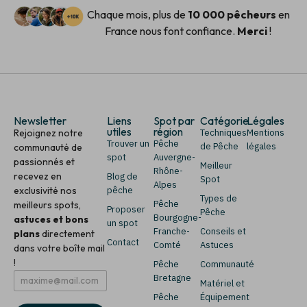
Chaque mois, plus de
10 000 pêcheurs
en
France nous font confiance.
Merci
!
Newsletter
Liens
Spot par
Catégorie
Légales
utiles
région
Rejoignez notre
Techniques
Mentions
Trouver un
Pêche
de Pêche
légales
communauté de
spot
Auvergne-
passionnés et
Meilleur
Rhône-
recevez en
Blog de
Spot
Alpes
exclusivité nos
pêche
Types de
Pêche
meilleurs spots,
Proposer
Pêche
Bourgogne-
astuces et bons
un spot
Franche-
Conseils et
plans
directement
Contact
Comté
Astuces
dans votre boîte mail
!
Pêche
Communauté
E
*
Bretagne
Matériel et
m
E
Pêche
Équipement
a
m