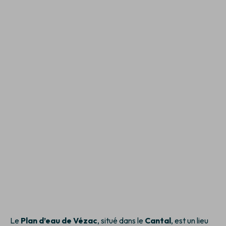
Le
Plan d’eau de Vézac
, situé dans le
Cantal
, est un lieu