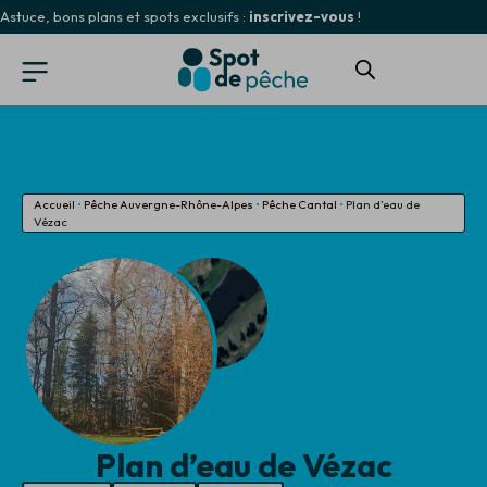
Astuce, bons plans et spots exclusifs :
inscrivez-vous
!
Accueil
•
Pêche Auvergne-Rhône-Alpes
•
Pêche Cantal
•
Plan d’eau de
Vézac
Plan d’eau de Vézac