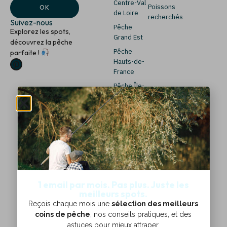
i
a
Centre-Val
Poissons
OK
l
i
de Loire
recherchés
*
l
Suivez-nous
Pêche
*
Explorez les spots,
Grand Est
découvrez la pêche
Pêche
parfaite !
Hauts-de-
France
Pêche Île-
de-France
Pêche
Normandie
Pêche
Nouvelle-
Aquitaine
Pêche
Occitanie
1 email par mois. Pas plus. Juste les
meilleurs spots.
Pêche Pays
de la Loire
Reçois chaque mois une
sélection des meilleurs
coins de pêche
, nos conseils pratiques, et des
Pêche
astuces pour mieux attraper.