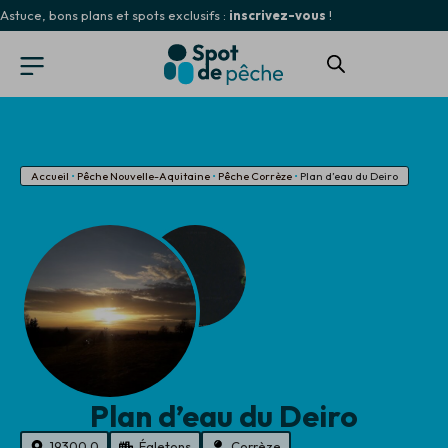
Astuce, bons plans et spots exclusifs :
inscrivez-vous
!
Accueil
•
Pêche Nouvelle-Aquitaine
•
Pêche Corrèze
•
Plan d’eau du Deiro
Plan d’eau du Deiro
19300.0
Égletons
Corrèze