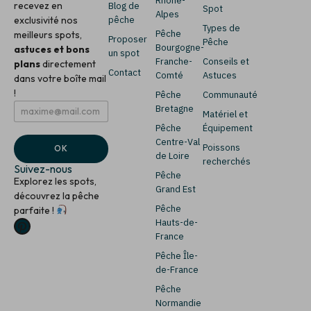
Rhône-
recevez en
Blog de
Spot
Alpes
exclusivité nos
pêche
Types de
Pêche
meilleurs spots,
Proposer
Pêche
Bourgogne-
astuces et bons
un spot
Franche-
Conseils et
plans
directement
Contact
Comté
Astuces
dans votre boîte mail
!
Pêche
Communauté
E
*
Bretagne
Matériel et
m
*
Pêche
Équipement
a
E
i
m
Centre-Val
Poissons
OK
l
a
de Loire
recherchés
*
i
Suivez-nous
Pêche
l
Explorez les spots,
Grand Est
découvrez la pêche
Pêche
parfaite !
Hauts-de-
France
Pêche Île-
de-France
Pêche
Normandie