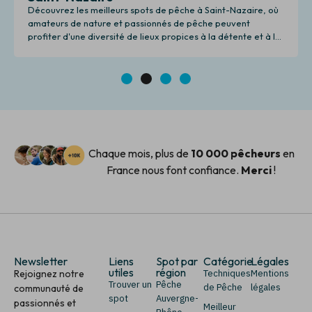
Découvrez les meilleurs spots de pêche à Saint-Nazaire, où
amateurs de nature et passionnés de pêche peuvent
profiter d'une diversité de lieux propices à la détente et à la
pêche.
1
2
3
4
Chaque mois, plus de
10 000 pêcheurs
en
France nous font confiance.
Merci
!
Newsletter
Liens
Spot par
Catégorie
Légales
utiles
région
Rejoignez notre
Techniques
Mentions
Trouver un
Pêche
de Pêche
légales
communauté de
spot
Auvergne-
passionnés et
Meilleur