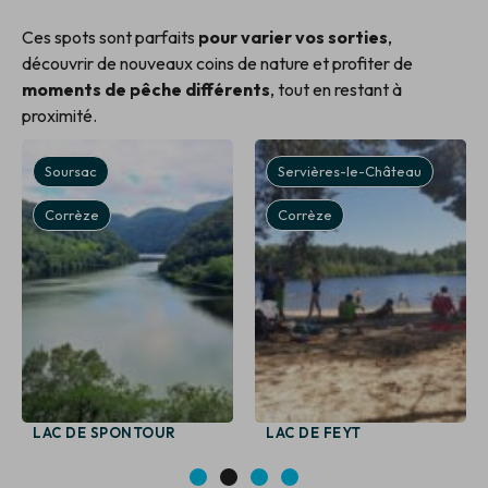
Ces spots sont parfaits
pour varier vos sorties
,
découvrir de nouveaux coins de nature et profiter de
moments de pêche différents
, tout en restant à
proximité.
Soursac
Servières-le-Château
Corrèze
Corrèze
LAC DE SPONTOUR
LAC DE FEYT
1
2
3
4