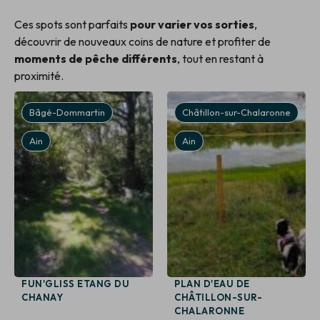
Ces spots sont parfaits
pour varier vos sorties
,
découvrir de nouveaux coins de nature et profiter de
moments de pêche différents
, tout en restant à
proximité.
Bâgé-Dommartin
Châtillon-sur-Chalaronne
Ain
Ain
FUN'GLISS ETANG DU
PLAN D'EAU DE
CHANAY
CHÂTILLON-SUR-
CHALARONNE