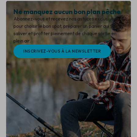
Ne manquez aucun bon plan pêche
Abonnez-vous et recevez nos astuces exclusives
pour choisir le bon spot, préparer un panier qui fait
saliver et profiter pleinement de chaque sortie en
plein air.
INSCRIVEZ-VOUS À LA NEWSLETTER