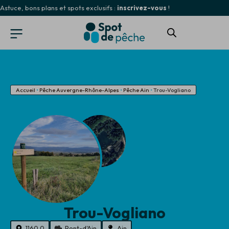
Astuce, bons plans et spots exclusifs :
inscrivez-vous
!
Accueil
•
Pêche Auvergne-Rhône-Alpes
•
Pêche Ain
•
Trou-Vogliano
Trou-Vogliano
1160.0
Pont-d'Ain
Ain