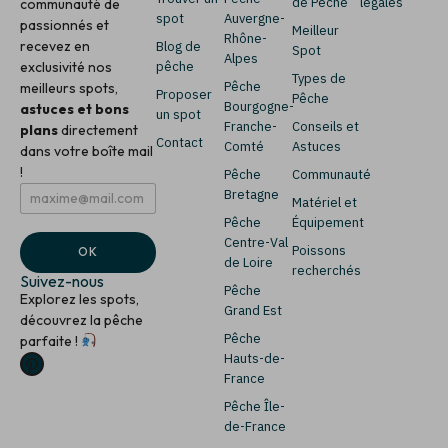
de Pêche
légales
communauté de
spot
Auvergne-
passionnés et
Meilleur
Rhône-
recevez en
Blog de
Spot
Alpes
exclusivité nos
pêche
Types de
Pêche
meilleurs spots,
Proposer
Pêche
Bourgogne-
astuces et bons
un spot
Franche-
Conseils et
plans
directement
Contact
Comté
Astuces
dans votre boîte mail
!
Pêche
Communauté
E
E
Bretagne
Matériel et
m
m
Pêche
Équipement
a
a
i
i
Centre-Val
Poissons
OK
l
l
de Loire
recherchés
*
E
Suivez-nous
Pêche
m
Explorez les spots,
a
Grand Est
découvrez la pêche
i
Pêche
parfaite !
l
Hauts-de-
E
m
France
a
Pêche Île-
i
de-France
l