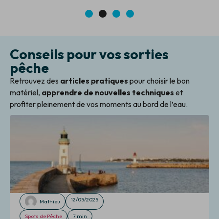
1
2
3
4
Conseils pour vos sorties
pêche
Retrouvez des
articles pratiques
pour choisir le bon
matériel,
apprendre de nouvelles techniques
et
profiter pleinement de vos moments au bord de l’eau.
12/05/2025
Mathieu
Spots de Pêche
7 min