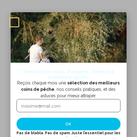
1 email par mois. Pas plus. Juste les
meilleurs spots.
Reçois chaque mois une
sélection des meilleurs
coins de pêche
, nos conseils pratiques, et des
astuces pour mieux attraper.
E
E
m
m
a
a
i
i
OK
l
l
*
*
Pas de blabla. Pas de spam. Juste l’essentiel pour les
E