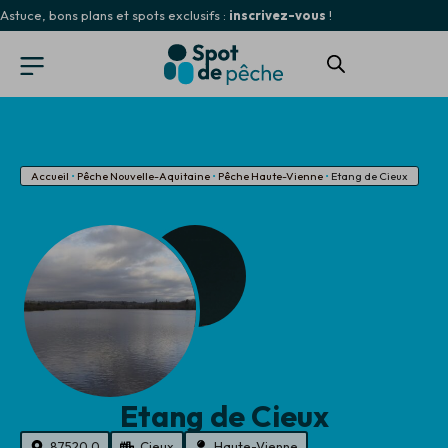
Astuce, bons plans et spots exclusifs :
inscrivez-vous
!
Accueil
•
Pêche Nouvelle-Aquitaine
•
Pêche Haute-Vienne
•
Etang de Cieux
Etang de Cieux
87520.0
Cieux
Haute-Vienne