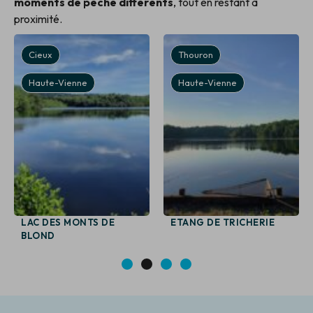
moments de pêche différents
, tout en restant à
proximité.
Cieux
Thouron
Haute-Vienne
Haute-Vienne
LAC DES MONTS DE
ETANG DE TRICHERIE
BLOND
1
2
3
4