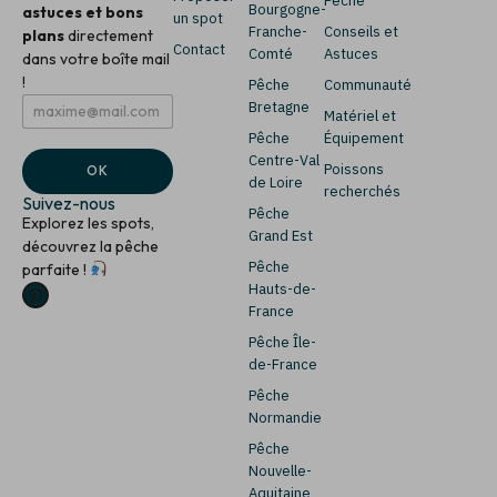
Pêche
Bourgogne-
astuces et bons
un spot
Franche-
Conseils et
plans
directement
Contact
Comté
Astuces
dans votre boîte mail
!
Pêche
Communauté
E
E
Bretagne
Matériel et
m
m
Pêche
Équipement
a
a
i
i
Centre-Val
Poissons
OK
l
l
de Loire
recherchés
*
*
Suivez-nous
Pêche
*
Explorez les spots,
Grand Est
découvrez la pêche
Pêche
parfaite !
Hauts-de-
France
Pêche Île-
de-France
Pêche
Normandie
Pêche
Nouvelle-
Aquitaine