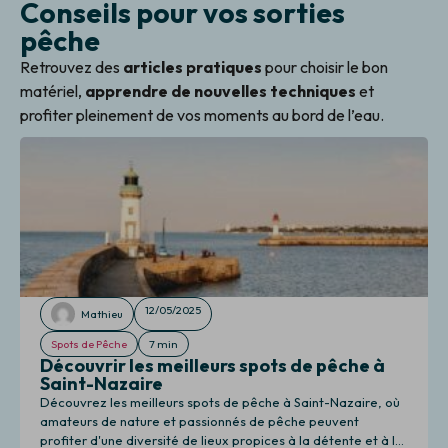
Conseils pour vos sorties
pêche
Retrouvez des
articles pratiques
pour choisir le bon
matériel,
apprendre de nouvelles techniques
et
profiter pleinement de vos moments au bord de l’eau.
12/05/2025
Mathieu
Spots de Pêche
7 min
Découvrir les meilleurs spots de pêche à
Saint-Nazaire
Découvrez les meilleurs spots de pêche à Saint-Nazaire, où
amateurs de nature et passionnés de pêche peuvent
profiter d'une diversité de lieux propices à la détente et à la