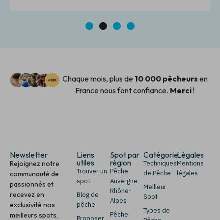
pêche.
1
2
3
4
Chaque mois, plus de
10 000 pêcheurs
en
France nous font confiance.
Merci
!
Newsletter
Liens
Spot par
Catégorie
Légales
utiles
région
Rejoignez notre
Techniques
Mentions
Trouver un
Pêche
de Pêche
légales
communauté de
spot
Auvergne-
passionnés et
Meilleur
Rhône-
recevez en
Blog de
Spot
Alpes
exclusivité nos
pêche
Types de
Pêche
meilleurs spots,
Proposer