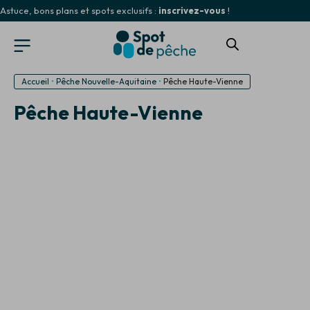
Astuce, bons plans et spots exclusifs :
inscrivez-vous
!
Accueil
•
Pêche Nouvelle-Aquitaine
•
Pêche Haute-Vienne
Pêche Haute-Vienne