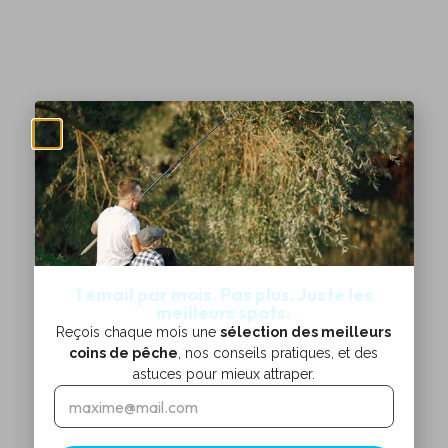
1 email par mois. Pas plus. Juste les
meilleurs spots.
Reçois chaque mois une
sélection des meilleurs
coins de pêche
, nos conseils pratiques, et des
astuces pour mieux attraper.
E
E
m
m
a
a