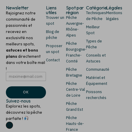
Newsletter
Liens
Spot par
Catégorie
Légales
utiles
région
Rejoignez notre
Techniques
Mentions
Trouver un
Pêche
de Pêche
légales
communauté de
spot
Auvergne-
passionnés et
Meilleur
Rhône-
recevez en
Blog de
Spot
Alpes
exclusivité nos
pêche
Types de
Pêche
meilleurs spots,
Proposer
Pêche
Bourgogne-
astuces et bons
un spot
Franche-
Conseils et
plans
directement
Contact
Comté
Astuces
dans votre boîte mail
!
Pêche
Communauté
E
E
Bretagne
Matériel et
m
m
Pêche
Équipement
a
a
i
i
Centre-Val
Poissons
OK
l
l
de Loire
recherchés
*
*
Suivez-nous
Pêche
Explorez les spots,
Grand Est
découvrez la pêche
Pêche
parfaite !
Hauts-de-
France