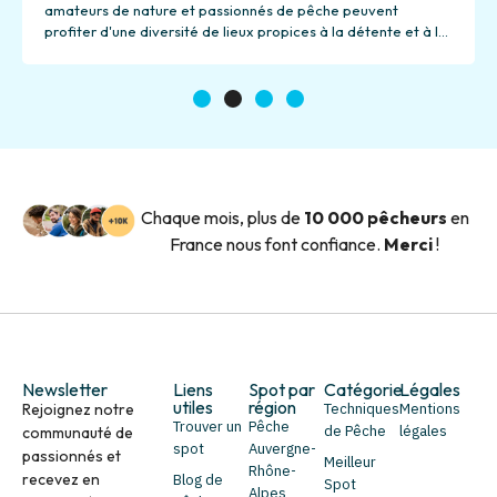
amateurs de nature et passionnés de pêche peuvent
profiter d'une diversité de lieux propices à la détente et à la
pêche.
1
2
3
4
Chaque mois, plus de
10 000 pêcheurs
en
France nous font confiance.
Merci
!
Newsletter
Liens
Spot par
Catégorie
Légales
utiles
région
Rejoignez notre
Techniques
Mentions
Trouver un
Pêche
de Pêche
légales
communauté de
spot
Auvergne-
passionnés et
Meilleur
Rhône-
recevez en
Blog de
Spot
Alpes