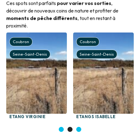
Ces spots sont parfaits
pour varier vos sorties
,
découvrir de nouveaux coins de nature et profiter de
moments de pêche différents
, tout en restant à
proximité.
Coubron
Coubron
Seine-Saint-Denis
Seine-Saint-Denis
ETANG VIRGINIE
ETANGS ISABELLE
1
2
3