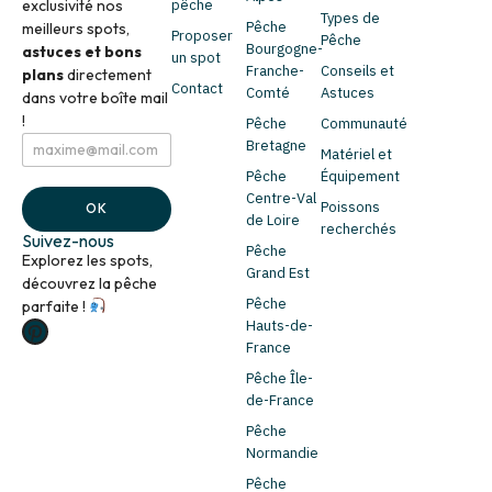
exclusivité nos
pêche
Types de
Pêche
meilleurs spots,
Proposer
Pêche
Bourgogne-
astuces et bons
un spot
Franche-
Conseils et
plans
directement
Contact
Comté
Astuces
dans votre boîte mail
!
Pêche
Communauté
E
*
Bretagne
Matériel et
m
E
Pêche
Équipement
a
m
i
a
Centre-Val
Poissons
OK
l
i
de Loire
recherchés
*
l
Suivez-nous
Pêche
*
Explorez les spots,
Grand Est
découvrez la pêche
Pêche
parfaite !
Hauts-de-
France
Pêche Île-
de-France
Pêche
Normandie
Pêche