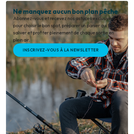
Ne manquez aucun bon plan pêche
Abonnez-vous et recevez nos astuces exclusives
pour choisir le bon spot, préparer un panier qui fait
saliver et profiter pleinement de chaque sortie en
plein air.
INSCRIVEZ-VOUS À LA NEWSLETTER