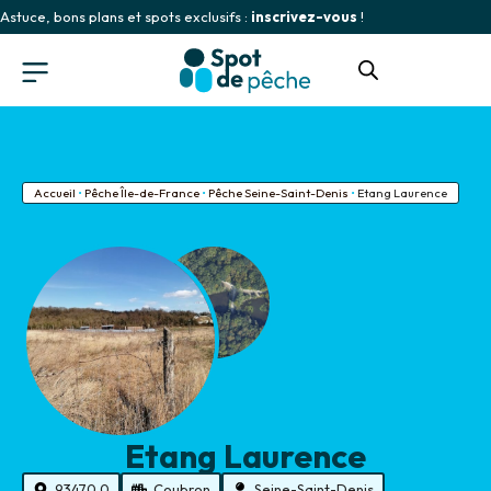
Astuce, bons plans et spots exclusifs :
inscrivez-vous
!
Accueil
•
Pêche Île-de-France
•
Pêche Seine-Saint-Denis
•
Etang Laurence
Etang Laurence
93470.0
Coubron
Seine-Saint-Denis