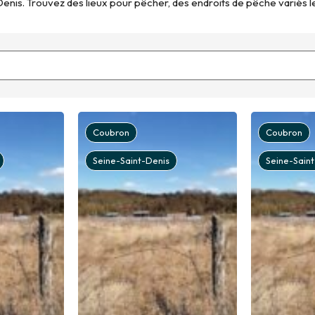
nis. Trouvez des lieux pour pêcher, des endroits de pêche variés le 
Coubron
Coubron
Seine-Saint-Denis
Seine-Sain