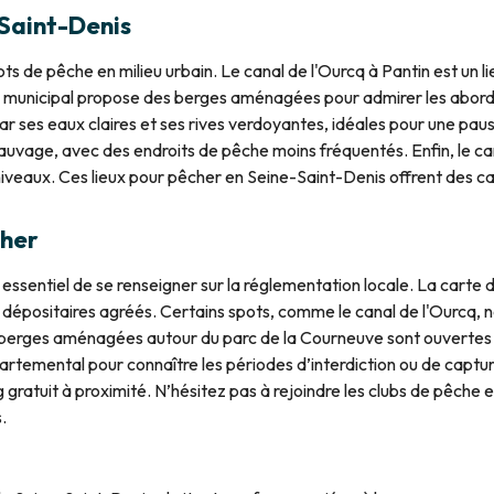
-Saint-Denis
ts de pêche en milieu urbain. Le canal de l'Ourcq à Pantin est un l
arc municipal propose des berges aménagées pour admirer les abords 
r ses eaux claires et ses rives verdoyantes, idéales pour une paus
auvage, avec des endroits de pêche moins fréquentés. Enfin, le can
iveaux. Ces lieux pour pêcher en Seine-Saint-Denis offrent des c
cher
 essentiel de se renseigner sur la réglementation locale. La carte 
es dépositaires agréés. Certains spots, comme le canal de l'Ourcq, 
 berges aménagées autour du parc de la Courneuve sont ouvertes t
rtemental pour connaître les périodes d’interdiction ou de capture
 gratuit à proximité. N’hésitez pas à rejoindre les clubs de pêche 
.