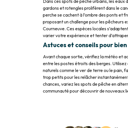
Dans ces spots de pêche urbains, les eaux d
gardons et rotengles prolifèrent dans le can
perche se cachent à l’ombre des ponts et fra
proposant un challenge pour les pêcheurs e
Courneuve. Ces espèces locales s’adaptent a
varier votre expérience et tenter d’attrape
Astuces et conseils pour bie
Avant chaque sortie, vérifiez la météo et a
entre les postes étroits des berges. Utilise
naturels comme le ver de terre ou le pain, fa
trop petits pour les relâcher instantanémen
chances, variez les spots de pêche en alter
communauté pour découvrir de nouveaux lie