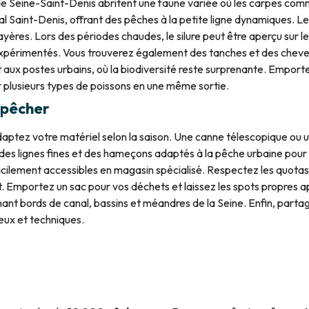
e Seine-Saint-Denis abritent une faune variée où les carpes comm
al Saint-Denis, offrant des pêches à la petite ligne dynamiques. L
yères. Lors des périodes chaudes, le silure peut être aperçu sur l
xpérimentés. Vous trouverez également des tanches et des cheves
ux postes urbains, où la biodiversité reste surprenante. Emportez
r plusieurs types de poissons en une même sortie.
n pêcher
daptez votre matériel selon la saison. Une canne télescopique ou un
z des lignes fines et des hameçons adaptés à la pêche urbaine pour 
cilement accessibles en magasin spécialisé. Respectez les quotas et
t. Emportez un sac pour vos déchets et laissez les spots propres 
nant bords de canal, bassins et méandres de la Seine. Enfin, parta
ux et techniques.