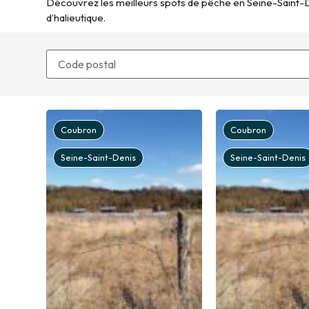
Découvrez les meilleurs spots de pêche en Seine-Saint-De
d’halieutique.
Coubron
Coubron
Seine-Saint-Denis
Seine-Saint-Denis