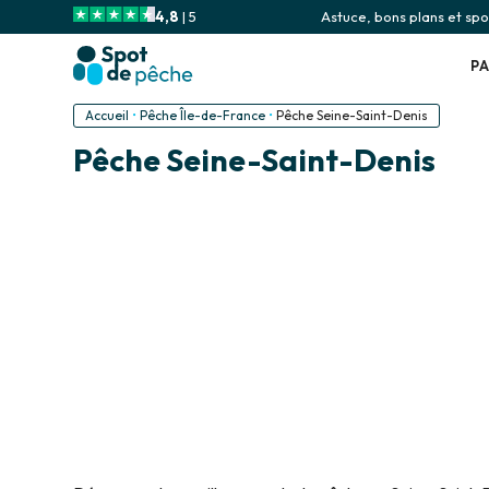
4,8
| 5
Astuce, bons plans et spot
P
Accueil
•
Pêche Île-de-France
•
Pêche Seine-Saint-Denis
Pêche Seine-Saint-Denis