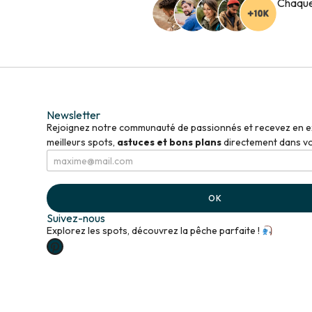
Chaque
Newsletter
Rejoignez notre communauté de passionnés et recevez en ex
meilleurs spots,
astuces et bons plans
directement dans vot
E
E
m
m
a
a
i
i
OK
l
l
*
E
Suivez-nous
m
Explorez les spots, découvrez la pêche parfaite !
a
i
l
*