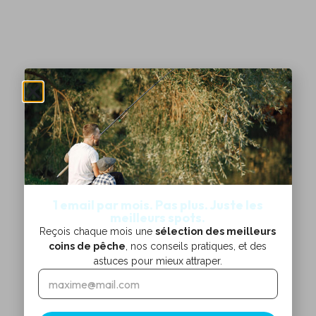
1 email par mois. Pas plus. Juste les
meilleurs spots.
Reçois chaque mois une
sélection des meilleurs
coins de pêche
, nos conseils pratiques, et des
astuces pour mieux attraper.
E
E
m
m
a
a
i
i