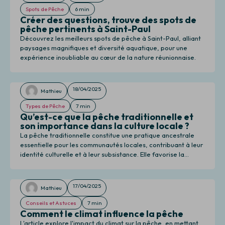
Spots de Pêche
6 min
Créer des questions, trouve des spots de
pêche pertinents à Saint-Paul
Découvrez les meilleurs spots de pêche à Saint-Paul, alliant
paysages magnifiques et diversité aquatique, pour une
expérience inoubliable au cœur de la nature réunionnaise.
18/04/2025
Mathieu
Types de Pêche
7 min
Qu’est-ce que la pêche traditionnelle et
son importance dans la culture locale ?
La pêche traditionnelle constitue une pratique ancestrale
essentielle pour les communautés locales, contribuant à leur
identité culturelle et à leur subsistance. Elle favorise la
transmission des savoirs, renforce les liens sociaux et
soutient l'économie locale tout en préservant
l'environnement.
17/04/2025
Mathieu
Conseils et Astuces
7 min
Comment le climat influence la pêche
L'article explore l'impact du climat sur la pêche, en mettant