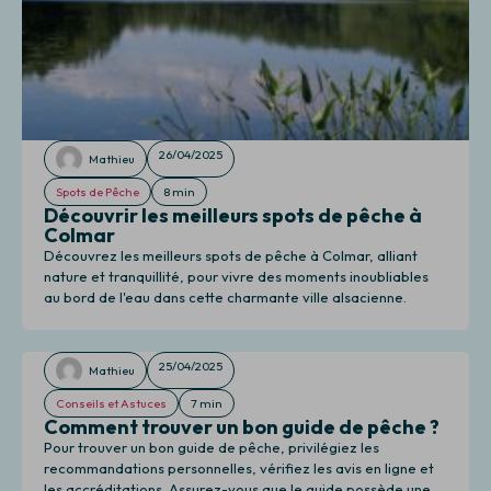
26/04/2025
Mathieu
Spots de Pêche
8 min
Découvrir les meilleurs spots de pêche à
Colmar
Découvrez les meilleurs spots de pêche à Colmar, alliant
nature et tranquillité, pour vivre des moments inoubliables
au bord de l'eau dans cette charmante ville alsacienne.
25/04/2025
Mathieu
Conseils et Astuces
7 min
Comment trouver un bon guide de pêche ?
Pour trouver un bon guide de pêche, privilégiez les
recommandations personnelles, vérifiez les avis en ligne et
les accréditations. Assurez-vous que le guide possède une