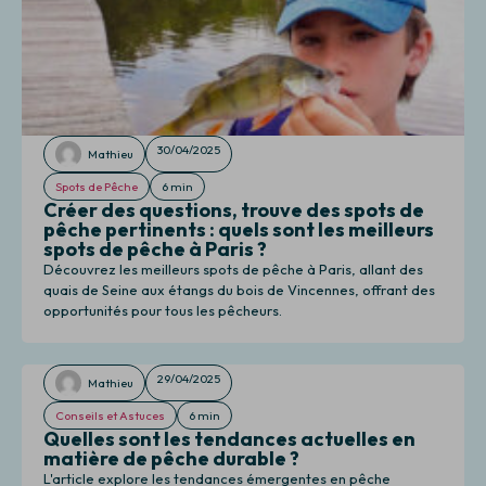
30/04/2025
Mathieu
Spots de Pêche
6 min
Créer des questions, trouve des spots de
pêche pertinents : quels sont les meilleurs
spots de pêche à Paris ?
Découvrez les meilleurs spots de pêche à Paris, allant des
quais de Seine aux étangs du bois de Vincennes, offrant des
opportunités pour tous les pêcheurs.
29/04/2025
Mathieu
Conseils et Astuces
6 min
Quelles sont les tendances actuelles en
matière de pêche durable ?
L'article explore les tendances émergentes en pêche