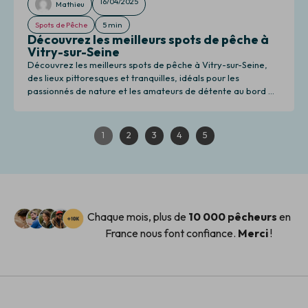
16/04/2025
Mathieu
Spots de Pêche
5 min
Découvrez les meilleurs spots de pêche à
Vitry-sur-Seine
Découvrez les meilleurs spots de pêche à Vitry-sur-Seine,
des lieux pittoresques et tranquilles, idéals pour les
passionnés de nature et les amateurs de détente au bord de
l'eau.
1
2
3
4
5
Chaque mois, plus de
10 000 pêcheurs
en
France nous font confiance.
Merci
!