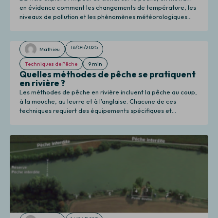
en évidence comment les changements de température, les
niveaux de pollution et les phénomènes météorologiques
affectent les habitats marins et les populations de poissons,
influençant ainsi les pêcheries et les communautés
dépendantes.
16/04/2025
Mathieu
Techniques de Pêche
9 min
Quelles méthodes de pêche se pratiquent
en rivière ?
Les méthodes de pêche en rivière incluent la pêche au coup,
à la mouche, au leurre et à l’anglaise. Chacune de ces
techniques requiert des équipements spécifiques et
s'adapte à différents types de poissons et conditions
environnementales.