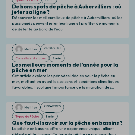
De bons spots de pêche à Aubervilliers : où
jeter sa ligne ?
Découvrez les meilleurs lieux de pêche à Aubervilliers, où les
passionnés peuvent jeter leur ligne et profiter de moments
de détente au bord de l'eau.
22/04/2025
Mathieu
Conseils et Astuces
8 min
Les meilleurs moments de l’année pour la
pêche en mer
Cet article explore les périodes idéales pour la pêche en
mer, mettant en avant les saisons et conditions climatiques
favorables. Il souligne l'importance de la migration des
poissons et des marées pour maximiser les chances de
succès lors de sorties en mer.
21/04/2025
Mathieu
Types de Pêche
8 min
Que faut-il savoir sur la pêche en bassins ?
La pêche en bassins offre une expérience unique, alliant
détente et technique. Ce type de pêche se pratique dans