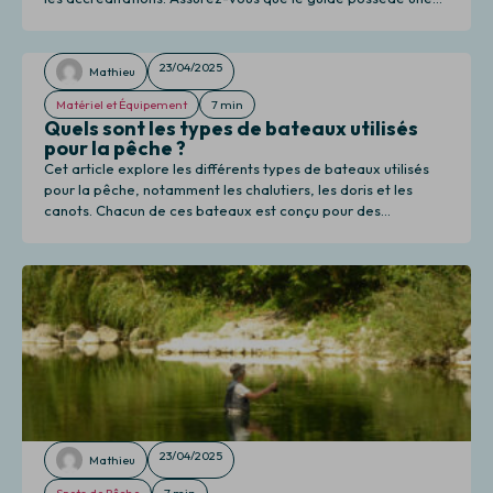
bonne connaissance des lieux et des techniques, tout en
proposant une expérience adaptée à vos besoins.
23/04/2025
Mathieu
Matériel et Équipement
7 min
Quels sont les types de bateaux utilisés
pour la pêche ?
Cet article explore les différents types de bateaux utilisés
pour la pêche, notamment les chalutiers, les doris et les
canots. Chacun de ces bateaux est conçu pour des
techniques de pêche spécifiques, influençant l'efficacité et la
sécurité des activités en mer.
23/04/2025
Mathieu
Spots de Pêche
7 min