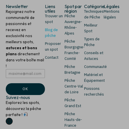
Newsletter
Liens
Spot par
Catégorie
Légales
utiles
région
Rejoignez notre
Techniques
Mentions
Trouver un
Pêche
de Pêche
légales
communauté de
spot
Auvergne-
passionnés et
Meilleur
Rhône-
recevez en
Blog de
Spot
Alpes
exclusivité nos
pêche
Types de
Pêche
meilleurs spots,
Proposer
Pêche
Bourgogne-
astuces et bons
un spot
Franche-
Conseils et
plans
directement
Contact
Comté
Astuces
dans votre boîte mail
!
Pêche
Communauté
E
*
Bretagne
Matériel et
m
E
Pêche
Équipement
a
m
i
a
Centre-Val
Poissons
OK
l
i
de Loire
recherchés
*
l
Suivez-nous
Pêche
*
Explorez les spots,
Grand Est
découvrez la pêche
Pêche
parfaite !
Hauts-de-
France