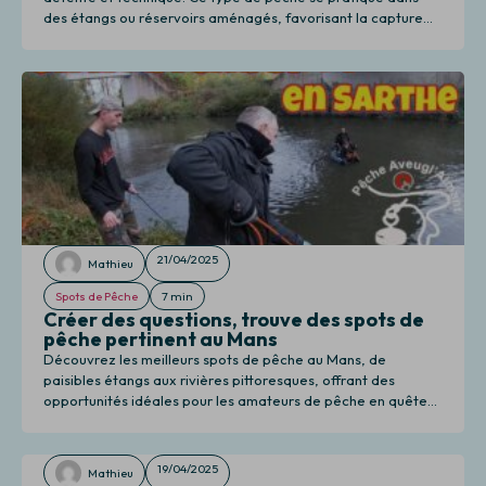
des étangs ou réservoirs aménagés, favorisant la capture
de différentes espèces. Il est essentiel de respecter les
réglementations locales pour préserver l’écosystème.
21/04/2025
Mathieu
Spots de Pêche
7 min
Créer des questions, trouve des spots de
pêche pertinent au Mans
Découvrez les meilleurs spots de pêche au Mans, de
paisibles étangs aux rivières pittoresques, offrant des
opportunités idéales pour les amateurs de pêche en quête
de sérénité.
19/04/2025
Mathieu