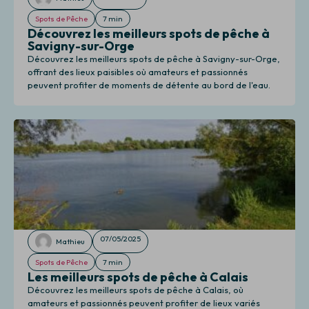
Spots de Pêche
7 min
Découvrez les meilleurs spots de pêche à
Savigny-sur-Orge
Découvrez les meilleurs spots de pêche à Savigny-sur-Orge,
offrant des lieux paisibles où amateurs et passionnés
peuvent profiter de moments de détente au bord de l'eau.
07/05/2025
Mathieu
Spots de Pêche
7 min
Les meilleurs spots de pêche à Calais
Découvrez les meilleurs spots de pêche à Calais, où
amateurs et passionnés peuvent profiter de lieux variés