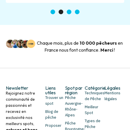
1
2
3
4
Chaque mois, plus de
10 000 pêcheurs
en
France nous font confiance.
Merci
!
Newsletter
Liens
Spot par
Catégorie
Légales
utiles
région
Rejoignez notre
Techniques
Mentions
Trouver un
Pêche
de Pêche
légales
communauté de
spot
Auvergne-
passionnés et
Meilleur
Rhône-
recevez en
Blog de
Spot
Alpes
exclusivité nos
pêche
Types de
Pêche
meilleurs spots,
Proposer
Pêche
Bourgogne-
astuces et bons