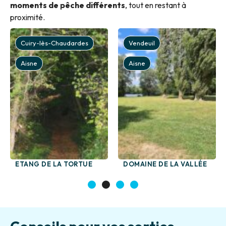
moments de pêche différents
, tout en restant à
proximité.
Cuiry-lès-Chaudardes
Vendeuil
Aisne
Aisne
ETANG DE LA TORTUE
DOMAINE DE LA VALLÉE
1
2
3
4