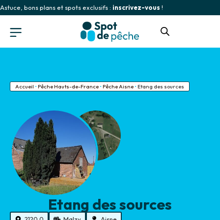
Astuce, bons plans et spots exclusifs :
inscrivez-vous
!
Accueil
•
Pêche Hauts-de-France
•
Pêche Aisne
•
Etang des sources
Etang des sources
2120.0
Malzy
Aisne