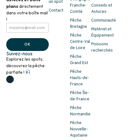
un spot
Franche-
Conseils et
plans
directement
Contact
Comté
Astuces
dans votre boîte mail
!
Pêche
Communauté
E
*
Bretagne
Matériel et
m
*
Pêche
Équipement
a
E
i
m
Centre-Val
Poissons
OK
l
a
de Loire
recherchés
*
i
Suivez-nous
Pêche
l
Explorez les spots,
Grand Est
découvrez la pêche
Pêche
parfaite !
Hauts-de-
France
Pêche Île-
de-France
Pêche
Normandie
Pêche
Nouvelle-
Aquitaine