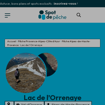
Astuce, bons plans et spots exclusifs :
inscrivez-vous
!
Accueil
•
Pêche Provence-Alpes-Côte d'Azur
•
Pêche Alpes-de-Haute-
Provence
•
Lac de l’Orrenaye
Lac de l’Orrenaye
Val-d'Oronaye
Alpes-de-Haute-Provence