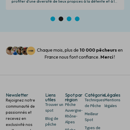
profiter d'une diversité de lieux propices à la détente et à la
pêche.
1
2
3
4
Chaque mois, plus de
10 000 pêcheurs
en
France nous font confiance.
Merci
!
Newsletter
Liens
Spot par
Catégorie
Légales
utiles
région
Rejoignez notre
Techniques
Mentions
Trouver un
Pêche
de Pêche
légales
communauté de
spot
Auvergne-
passionnés et
Meilleur
Rhône-
recevez en
Blog de
Spot
Alpes
exclusivité nos
pêche
Types de