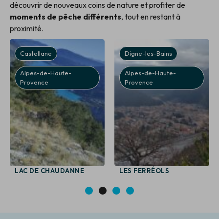
découvrir de nouveaux coins de nature et profiter de
moments de pêche différents
, tout en restant à
proximité.
Castellane
Digne-les-Bains
Alpes-de-Haute-
Alpes-de-Haute-
Provence
Provence
LAC DE CHAUDANNE
LES FERRÉOLS
1
2
3
4