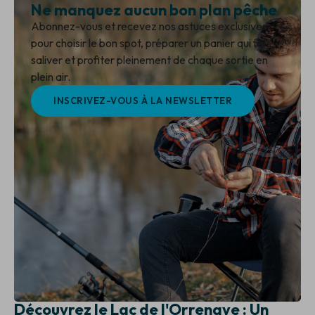
Ne manquez aucun bon plan pêche
Abonnez-vous et recevez nos astuces exclusives
pour choisir le bon spot, préparer un panier qui fait
saliver et profiter pleinement de chaque sortie en
plein air.
INSCRIVEZ-VOUS À LA NEWSLETTER
Découvrez le Lac de l'Orrenaye : Un