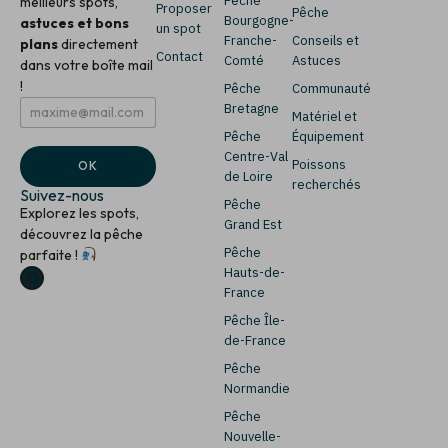
Pêche
meilleurs spots,
Proposer
Pêche
Bourgogne-
astuces et bons
un spot
Franche-
Conseils et
plans
directement
Contact
Comté
Astuces
dans votre boîte mail
!
Pêche
Communauté
E
E
Bretagne
Matériel et
m
m
Pêche
Équipement
a
a
i
i
Centre-Val
Poissons
OK
l
l
de Loire
recherchés
*
*
Suivez-nous
Pêche
*
Explorez les spots,
Grand Est
découvrez la pêche
Pêche
parfaite !
Hauts-de-
France
Pêche Île-
de-France
Pêche
Normandie
Pêche
Nouvelle-