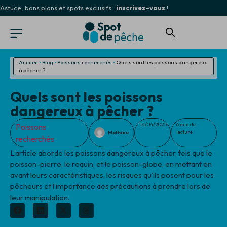
Astuce, bons plans et spots exclusifs :
inscrivez-vous
!
Accueil
•
Blog
•
Poissons recherchés
•
Quels sont les poissons dangereux
à pêcher ?
Quels sont les poissons
dangereux à pêcher ?
14/04/2025
6 min de
Poissons
lecture
Mathieu
recherchés
L’article aborde les poissons dangereux à pêcher, tels que le
poisson-pierre, le requin, et le poisson-globe, en mettant en
avant leurs caractéristiques, les risques qu’ils posent pour les
pêcheurs et l’importance des précautions à prendre lors de
leur manipulation.