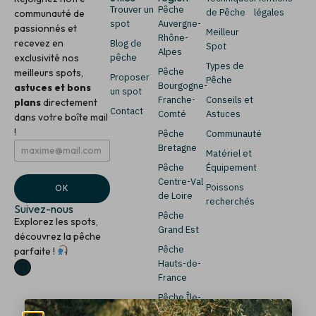
Trouver un
Pêche
de Pêche
légales
communauté de
spot
Auvergne-
passionnés et
Meilleur
Rhône-
recevez en
Blog de
Spot
Alpes
exclusivité nos
pêche
Types de
Pêche
meilleurs spots,
Proposer
Pêche
Bourgogne-
astuces et bons
un spot
Franche-
Conseils et
plans
directement
Contact
Comté
Astuces
dans votre boîte mail
!
Pêche
Communauté
E
E
Bretagne
Matériel et
m
m
Pêche
Équipement
a
a
i
i
Centre-Val
Poissons
OK
l
l
de Loire
recherchés
*
E
Suivez-nous
Pêche
m
Explorez les spots,
a
Grand Est
découvrez la pêche
i
Pêche
parfaite !
l
Hauts-de-
E
m
France
a
Pêche Île-
i
de-France
l