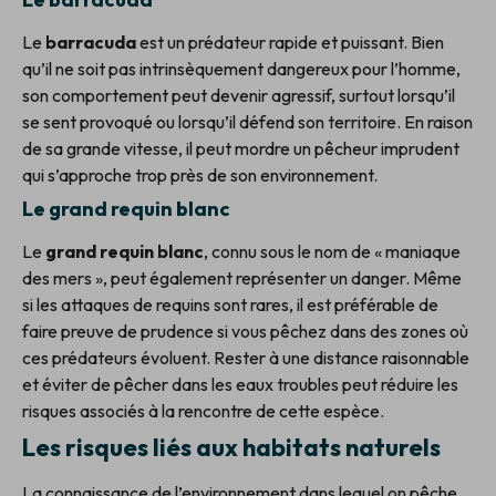
Le
barracuda
est un prédateur rapide et puissant. Bien
qu’il ne soit pas intrinsèquement dangereux pour l’homme,
son comportement peut devenir agressif, surtout lorsqu’il
se sent provoqué ou lorsqu’il défend son territoire. En raison
de sa grande vitesse, il peut mordre un pêcheur imprudent
qui s’approche trop près de son environnement.
Le grand requin blanc
Le
grand requin blanc
, connu sous le nom de « maniaque
des mers », peut également représenter un danger. Même
si les attaques de requins sont rares, il est préférable de
faire preuve de prudence si vous pêchez dans des zones où
ces prédateurs évoluent. Rester à une distance raisonnable
et éviter de pêcher dans les eaux troubles peut réduire les
risques associés à la rencontre de cette espèce.
Les risques liés aux habitats naturels
La connaissance de l’environnement dans lequel on pêche