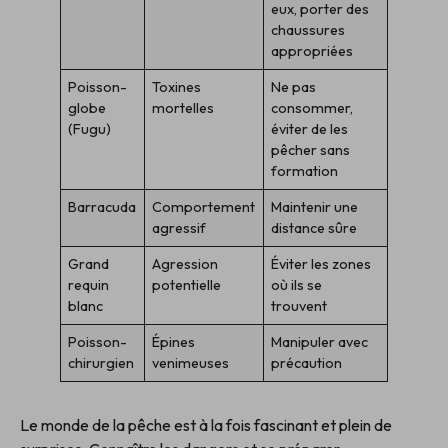
eux, porter des
chaussures
appropriées
Poisson-
Toxines
Ne pas
globe
mortelles
consommer,
(Fugu)
éviter de les
pêcher sans
formation
Barracuda
Comportement
Maintenir une
agressif
distance sûre
Grand
Agression
Éviter les zones
requin
potentielle
où ils se
blanc
trouvent
Poisson-
Épines
Manipuler avec
chirurgien
venimeuses
précaution
Le monde de la pêche est à la fois fascinant et plein de