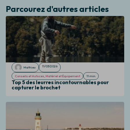
l
Parcourez d'autres articles
11/03/2026
Mathieu
Conseils et Astuces
,
Matériel et Équipement
11 min
Top 5 des leurres incontournables pour
capturer le brochet